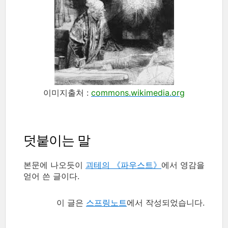
이미지출처
:
commons.wikimedia.org
덧붙이는 말
본문에 나오듯이
괴테의 《파우스트》
에서 영감을
얻어 쓴 글이다.
이 글은
스프링노트
에서 작성되었습니다.