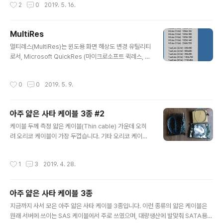
작성시간
2
0
2019. 5. 16.
r_id=188352 위 장면에서 파티션 설정은 전부 NTFS입
니다. UEFI-NTFS 부팅 via YouTube 왜 용자인가?컴퓨
터를 좀 한다 하는 사람들은 uefi 설정을 직접 건드려 보는
MultiRes
데, 그렇다고 하더라도 uefi 부팅을 ntfs 파티션에서 하지
글 내용
는 않는다. 대부분 지원하지 않기 때문이다. 그냥 아무 의미
멀티레스(MultiRes)는 윈도용 화면 해상도 변경 유틸리티
없는 짓이다. 더구나 마이크로소프트 윈도우에서조차 제대
로서, Microsoft QuickRes (마이크로소프트 퀵레스, W
로 지원하지 않는다. ㅡㅡ;; 그리고 이분이 다른 웹페이지에
indows 95용 16비트 애플릿)를 흉내낸 프로그램입니다.
서 명언을 남기셨습니다. UEFI는 ..
당시로서는 매우 유용하게 쓰던 프로그램인데, 요즘은 별
작성시간
0
0
2019. 5. 9.
로 쓰는 사람이 없습니다. 일단 다중 모니터(멀티 모니터)
를 지원합니다. 프로그램 정보 프로그램 이름 : MultiRes
(멀티레스) 버전 : v1.58 (2006년 11월 12일) 저작권자/
아주 얇은 사타 케이블 3종 #2
제작자 : EnTech Taiwan 분류 : 화면 설정 유틸리티 지원
글 내용
운영체제 : Windows 홈페이지 : https://www.entecht
케이블 두께 측정 얇은 케이블(Thin cable) 가운데 오히
aiwan.com/util/multires.shtm 저작권 : Free Softw
려 오리코 케이블이 가장 두껍습니다. 기타 오리코 케이블
are 평가 : @@@@@@@@@@ ( 10 / 10..
은 저 박스 1개에 케이블 1개가 담겨 있습니다. 케이블데콘
포장지에는 저 4선 묶음 케이블이 1개 담겨 있습니다. 케이
작성시간
1
3
2019. 4. 28.
블데콘 포장지의 QR코드는 제품 소개 웹페이지로 연결해
줍니다. 짝퉁 케이블은 주문한 수량만큼 저 비닐 봉다리에
넣은 뒤 뽁뽁이 소포 봉다리로 쌓여서 옵니다. 참고 참고로
아주 얇은 사타 케이블 3종
SATA 데이터 케이블은 7가닥이며, 사타 플러그도 7핀입
글 내용
니다. 그런데 하이포인트사의 로켓레이드(RocketRaid)
지금까지 사서 모은 아주 얇은 사타 케이블 3종입니다. 이런 종류의 얇은 케이블은
케이블이나 인텔의 폭스콘제 케이블도 두 부분으로 나뉘어
원래 서버에 쓰이는 SAS 케이블에서 주로 쓰였으며, 대량생산에 발맞춰 SATA용으