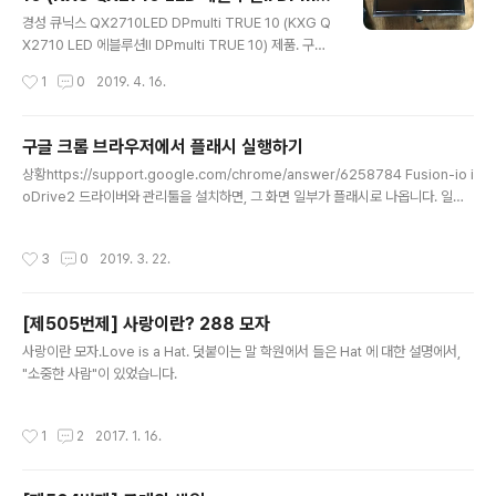
글 내용
ti TRUE 10)
동영상을 보기 바랍니다. 큐닉스 LED 모니터 목부분 제거
경성 큐닉스 QX2710LED DPmulti TRUE 10 (KXG Q
절대로 받침대(스텐드)를 먼저 제거하는 게 아닙니다. 작업
X2710 LED 에블루션Ⅱ DPmulti TRUE 10) 제품. 구매
순서 동영상을 참고하여 제가 작업한 순서를 설명하겠습니
는 꽤 오래 전에 했는데, 개인 사정으로 이제야 써먹네요.
작성시간
1
0
2019. 4. 16.
다. 작업하기 전에 손에..
제 컴퓨터 케이스가 특이해서... 아무튼 저렇게 설치했습니
다. 나중에 목부분을 제거하고 정상 설치를 했습니다. 저 목
부분이 제거되었다는 건, 정상 설치를 했다는 뜻이죠. 다른
구글 크롬 브라우저에서 플래시 실행하기
사람의 글 - 경성GK 큐닉스 QX2710 LED 에블루션Ⅱ D
글 내용
상황https://support.google.com/chrome/answer/6258784 Fusion-io i
Pmulti TRUE 10
oDrive2 드라이버와 관리툴을 설치하면, 그 화면 일부가 플래시로 나옵니다. 일반
적인 경우 구글 크롬 내장 플래시로 잘 표현해 줍니다. 그러나 그 관리툴에서는 플래
스 허용으로 해 줘도 플래시를 표현하지 못했습니다. 여러 사이트에서 제시하는 해결
작성시간
3
0
2019. 3. 22.
책그러나 이 방법들로는 해결이 안 되는 경우입니다. 다만 참고하여 자신의 경우에
맞는 방법을 찾기 바랍니다. 플래시가 설치되어 있는가? http://isflashinstalled.c
om/ - 말 그대로 플래시가 설치되어 있는지를 알려주는 사이트입니다. 영문. 하지만
[제505번제] 사랑이란? 288 모자
구글 크롬은 플래시 내장이라서 별로 도움이 안 되었습니다. 구글 크롬 플래시 차단
글 내용
해제 ..
사랑이란 모자.Love is a Hat. 덧붙이는 말 학원에서 들은 Hat 에 대한 설명에서,
"소중한 사람"이 있었습니다.
작성시간
1
2
2017. 1. 16.