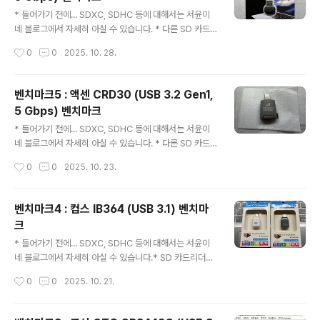
USB 3.2 Gen 1x1 이라고 나온다. 이는 USB3 1세대(전
글 내용
송률 5 Gbps), 레인 1개(1 Lane)만 쓴다는 의미다. USB
* 들어가기 전에... SDXC, SDHC 등에 대해서는 서윤이
3.2 2X2까지 있으며, 이것은 USB 3.2 Gen 2 (전송률 1
네 블로그에서 자세히 아실 수 있습니다. * 다른 SD 카드
0 Gbps)에, 레인 2개를 동시에 써서, 최대 전송률 ..
리더기 및 SD 카드 사진은 이전글을 보시기 바랍니다.* 벤
작성시간
0
0
2025. 10. 28.
치마크 01 참조 / 벤치마크 02 참조 / 벤치마크 03 참조 /
벤치마크 04 참조 / 벤치마크 05 참조벤치마크6 : 샌디스
크 SDDR-B731 (USB 3, 5 Gbps) 벤치마크제품사진사
벤치마크5 : 액센 CRD30 (USB 3.2 Gen1,
진 보면 알겠지만, C타입이 아니라 A타입이다. 벤치마크발
5 Gbps) 벤치마크
열도 손이 뜨거울 정도는 아니고... 단점...?의외로 손으로
글 내용
잡기 좋은 모양입니다.
* 들어가기 전에... SDXC, SDHC 등에 대해서는 서윤이
네 블로그에서 자세히 아실 수 있습니다. * 다른 SD 카드
리더기 및 SD 카드 사진은 이전글을 보시기 바랍니다.* 벤
작성시간
0
0
2025. 10. 23.
치마크 01 참조 / 벤치마크 02 참조 / 벤치마크 03 참조 /
벤치마크 04 참조벤치마크5 : 액센 CRD30 (USB 3.2 G
en1, 5 Gbps) 벤치마크제품사진벤치마크벤치마에서 좋
벤치마크4 : 컴스 IB364 (USB 3.1) 벤치마
은 결과가 나와서 기분이 좋습니다. 렉사 이놈은... 왜... 이
크
래?? 대부분 잘 되었습니다. 발열도 손이 뜨거울 정도는 아
글 내용
니고... 단점...?저기에 SD카드(TF카드) 꽂을 때 저 홈보다
* 들어가기 전에... SDXC, SDHC 등에 대해서는 서윤이
안쪽으로 약간 더 밀어넣어야 합니다. 안쪽에 스프링이 있
네 블로그에서 자세히 아실 수 있습니다.* SD 카드리더기
는 거 같은데, 자칫 실수하면... SD카드가 쏜살같이 날아가
사진은 이전글을 보시기 바랍니다.* 벤치마크 01 참조* 벤
작성시간
0
0
2025. 10. 21.
게 됩니다. 못 찾게 될 수도..
치마크 02 참조* 벤치마크 03 참조벤치마크4 : 컴스 IB3
64 (USB 3.1 USB 2.0, 480 Mbps) 벤치마크Coms IB
364 Card reader Support USB 3.1 Type-C port