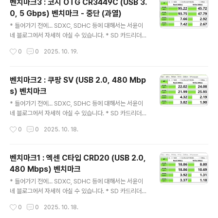
벤치마크3 : 코시 OTG CR3449C (USB 3.
이거 구라임... 믿지 마세요. 제품 사진벤치마크 마치며 나
0, 5 Gbps) 벤치마크 - 중단 (과열)
름대로 안 좋은 추억이 있는 리더기다. 지난 번에 속았으면
글 내용
서도 이번에 또 속았다. 이거 내구성도 안 좋다. 검정색 리
* 들어가기 전에... SDXC, SDHC 등에 대해서는 서윤이
더기는 부서졌다. ㅡㅡ;; 참고로 테스트는 어제 진행했다.
네 블로그에서 자세히 아실 수 있습니다. * SD 카드리더기
속도가 제대로 안 나와서 포트를 이리저리 바꾸느라 시간
사진은 이전글을 보시기 바랍니다.* 벤치마크 01 참조* 벤
작성시간
0
0
2025. 10. 19.
을 많이 소비했다. 결국 결론..
치마크 02 참조벤치마크3 : 코시 OTG CR3449C (US
B 3.0, 5 Gbps) 벤치마크 - 중단 (과열)원인이 코시 제품
인지, 삼성 SD카드 때문인지 모르기 때문에 일단 중단하
벤치마크2 : 쿠팡 SV (USB 2.0, 480 Mbp
고, 나중에 다시 하기로 함.일단 확인된 현상은... 이게 정상
s) 벤치마크
속도입니다. 하지만 일단 과열되면, 아래처럼 최고속도가
글 내용
반토막 납니다.
* 들어가기 전에... SDXC, SDHC 등에 대해서는 서윤이
네 블로그에서 자세히 아실 수 있습니다. * SD 카드리더기
사진은 이전글을 보시기 바랍니다.* 벤치마크 01 참조* 스
작성시간
0
0
2025. 10. 18.
크린샷에 나타난 SD 카드 용량 표기에 오류가 있습니다.
다 끝나고 나서 알아버려서 다시 하지 않고 그대로 두었습
니다. 벤치마크2 : 쿠팡 SV (USB 2.0, 480 Mbps) 벤치
벤치마크1 : 엑센 C타입 CRD20 (USB 2.0,
마크쿠팡SV
480 Mbps) 벤치마크
글 내용
* 들어가기 전에... SDXC, SDHC 등에 대해서는 서윤이
네 블로그에서 자세히 아실 수 있습니다. * SD 카드리더기
사진은 이전글을 보시기 바랍니다.* 스크린샷에 나타난 S
작성시간
0
0
2025. 10. 18.
D 카드 용량 표기에 오류가 있습니다. 다 끝나고 나서 알아