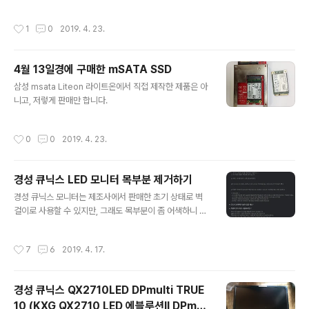
있고, 각각 4가닥씩 8가닥이 7개의 핀에 연결되어 있습니
로 제작되었습니다. 오른쪽 위가 오리코 제품으로 가장 비쌉니다. 1개에 7달러 정도
다. 가운데에 2가닥이 정중앙 4번째 핀에 연결됩니다. 좀
주고 5개를 알리익스프레스에서 직구하였습니다. 오른쪽 아래가 4개 묶음 케이블인
작성시간
1
0
2019. 4. 23.
특이한 구조인..
데, 1개에 12달러 정도 주고 4개를 알리익스프레스에서 직구하였습니다. 왼쪽이 가
장 싼 케이블인데, 1개에 2~2.5달러였는데, 총 12개를 알리익스프레스에서 직구하
였습니다. 비교 케이블 너비 측정 현재 하이포인트사의 로켓레이드(RocketRaid)
4월 13일경에 구매한 mSATA SSD
케이블입니다. 7.92mm라면, 사실상 8.0mm이며, 꽤 넙적한 편이며, 동시에 대부
글 내용
분 저 정도로 넙적합니다. 인텔 SSD에 함께 ..
삼성 msata Liteon 라이트온에서 직접 제작한 제품은 아
니고, 저렇게 판매만 합니다.
작성시간
0
0
2019. 4. 23.
경성 큐닉스 LED 모니터 목부분 제거하기
글 내용
경성 큐닉스 모니터는 제조사에서 판매한 초기 상태로 벽
걸이로 사용할 수 있지만, 그래도 목부분이 좀 어색하니 제
거하는 게 낫습니다. 큐닉스 홈페이지에서 FAQ를 살펴보
면 위와 같이 서로 정반대의 설명을 하고 있습니다. 저 역시
작성시간
7
6
2019. 4. 17.
직접 분리하지 말고, 그냥 그대로 포장해서 AS 신청(목부
분 분리 신청)을 하는 게 낫다고 생각합니다. 아무튼 스텐드
(받침대)를 먼저 분리할 경우 목부분을 제거하기가 매우 어
경성 큐닉스 QX2710LED DPmulti TRUE
렵습니다. 직접 제거할 사람만 이 글을 참고하기 바라며, 절
10 (KXG QX2710 LED 에블루션Ⅱ DPmul
대로 모든 일은 자신의 책임입니다. 동영상 실제 제거하는