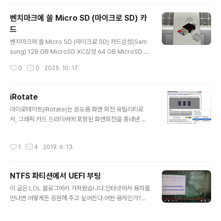
버려서 다시 하지 않고 그대로 두었습니다. 벤치마크1 : 엑
센 C타입 CRD20 (USB 2.0, 480 Mbps) 벤치마크Ax
벤치마크에 쓸 Micro SD (마이크로 SD) 카
xen-CRD20
드
글 내용
벤치마크에 쓸 Micro SD (마이크로 SD) 카드삼성(Sam
sung) 128 GB MicroSD XC삼성 64 GB MicroSD X
C삼성 32 GB MicroSD HC렉사(Lexar) 32 GB Micr
작성시간
0
0
2025. 10. 17.
oSD HC비교 기준이 되는 마이크로 SD 카드 리더기엑센
C타입 CRD20 : USB 2.0 / 480 Mbps쿠팡에서 구매한
듣보잡 미니리더기 SV : USB 2.0 / 480 Mbps코시 OT
iRotate
G CR3449C : USB 3.0 / 5 Gbps마이크로 SD 카드 리
글 내용
아이로테이트(iRotate)는 윈도용 화면 회전 유틸리티로
더기 간단 벤치마크삼성(Samsung) 128 GB MicroSD
서, 그래픽 카드 드라이버에 포함된 화면회전을 흉내낸 프
XC 카드 벤치마크 엑센 C타입 CRD20 : USB 2.0 / 480
로그램입니다. 이 기능은 그래픽 카드 드라이버 또는 유틸
MbpsC타입이라서 앞면 뒷면 바꿔 끼워서 벤치마크. 거의
리티에서 제공해 왔으나, 최신 드라이버에서는 이 기능이
비슷해서 굳이 바꿀 이유는 없었다. 쿠팡..
작성시간
1
4
2019. 6. 13.
대부분 사라졌습니다. 현재 인텔 내장 그래픽에서만 이 기
능이 살아있는듯싶습니다.프로그램 정보 프로그램 이름 : i
Rotate (아이로테이트) 버전 : v1.37 (2008년 6월 1일)
NTFS 파티션에서 UEFI 부팅
저작권자/제작자 : EnTech Taiwan 분류 : 화면 설정 유틸
글 내용
리티 지원 운영체제 : Windows 홈페이지 : https://ww
이 글은 LOL 블로그에서 가져왔습니다.인터넷에서 용자를
w.entechtaiwan.com/util/irotate.shtm 저작권 : Fre
만나면 어떻게든 응원해 주고 싶어진다.어떤 용자인가?이
e Software 평가 : @@@@@@@@@@ ( 10 / 10 )
번에 만난 용자는 드로이얀7 님이십니다.https://quasar
스크린 샷 : ..
zone.co.kr/bbs/board.php?bo_table=qf_cmr&w