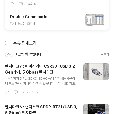
0
0
조회
5
Double Commander
1
0
조회
4
분류 전체보기
주요 글 목록
조금씩 써 보렵니다.
모두보기
공지
벤치마크7 : 베이직기어 CSR30 (USB 3.2
Gen 1x1, 5 Gbps) 벤치마크
글 내용
* 들어가기 전에... SDXC, SDHC 등에 대해서는 서윤이
네 블로그에서 자세히 아실 수 있습니다. * 다른 SD 카드
리더기 및 SD 카드 사진은 이전글을 보시기 바랍니다.* 벤
작성시간
0
0
2025. 10. 28.
치마크 01 참조 / 벤치마크 02 참조 / 벤치마크 03 참조 /
벤치마크 04 참조 / 벤치마크 05 참조 / 벤치마크 06 참조
벤치마크7 : 베이직기어 CSR30 (USB 3.2 Gen 1x1, 5
벤치마크6 : 샌디스크 SDDR-B731 (USB 3,
Gbps) 벤치마크제품사진제품 설명이 좀 특이한데, C타입
5 Gbps) 벤치마크