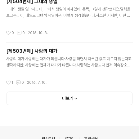
[제504번제] 그대의 생일
글 내용
그대의 생일 엊그제... 아, 그녀석 생일이 어제였네. 문득, 그렇게 생각했지요.달력을
보고는... 아, 내일도 그녀석 생일이군. 이렇게 생각했습니다.사소한 거지만, 이런 거
에서 사랑을 되새기게 되는 게 아닐까요? 혹시나 1978년생이시면, 생일 한 번 확인
해 보시기 바랍니다.
작성시간
0
0
2016. 10. 8.
[제503번제] 사랑의 대가
글 내용
사랑의 대가 사랑에는 대가가 따릅니다.사랑을 하면서 아무런 값도 치르지 않는다고
생각하지만, 사랑에는 언제가 대가가 따릅니다.사랑하는 사람보다 먼저 약속장소에
나갔을 때에는 기다림을 대가로 지불합니다.사랑하는 사람을 먼저 세상을 떠났을 때
에는 슬픔을 대가로 지불합니다.사랑하는 사람이 나를 떠나 그녀에게 갔을 때에는 추
작성시간
1
0
2016. 7. 10.
억을 대가로 지불합니다.사랑하는 사람과 데이트를 하고 있는 때에는 행복을 대가로
지불합니다.오늘 당신은 그 사랑을 누리기 위해 무엇을 지불하셨는지요?당신이 지불
한 대가가 아무리 작더라도 소중히 여기십시오. 대가를 지불하고자 해도 더 이상 지
더보기
불할 수 없는 사람이 있음을 알아 주십시오.나는...사랑하는 사람이 어디에 있는지를
모르니 기다림도 슬픔도 추억도 대가로 지불할 수 없습니다.사랑하는 사람..
의안내
티스토리
로그인
고객센터