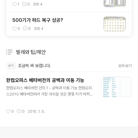
1
0
조회
4
500기가 하드 복구 성공?
0
0
조회
4
벌레와 팁/제안
분류 전체보기
주요 글 목록
조금씩 써 보렵니다.
모두보기
공지
한컴오피스 베타버전의 공백과 이동 기능
글 내용
한컴오피스 베타버전 건의 1 - 공백과 이동 기능 한컴오피
스2010 베타버전에서 가장 아쉬운 것은 몇몇 키가 바뀌었
음에도 어떻게 할 수가 없다는 데 있다. 다시 말해 같은 이
름에 같은 키 구성임에도 다르게 작동하는 기능을 하나 발
작성시간
0
0
2010. 1. 5.
견하였다. 1. 항의 내용 이보세요, ᄒᆞᆫ글 씨! 단축키의 작동
방식을 아예 바꿔 버리면 그동안 그 기능을 썼던 사람은 뭐
가 됩니까? 적어도 이전 버전과의 호환성은 유지해 줘야 하
지 않나요? 일단 사용자 설정과 단축키 부분을 살펴보겠습
니다. 그림 1 사용자 설정 대화상자 위에서 보면 한 단어 오
의안내