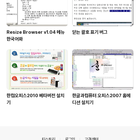
Resize Browser v1.04 메뉴
닫는 괄호 표기 버그
한국어화
한컴오피스2010 베타버전 설치
한글과컴퓨터 오피스2007 홈에
기
디션 설치기
의안내
티스토리
로그인
고객센터