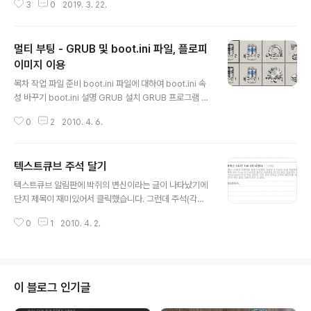
3
0
2019. 3. 22.
툴에서는 플래스 허용으로 해 줘도 플래시를 표현하지 못했습니다. 여러 사이트
에서 제시하는 해결책그러나 이 방법들로는 해결이 안 되는 경우입니다. 다만
참고하여 자신의 경우에 맞는 방법을 찾기 바랍니다. 플래시가 설치되어 있는
멀티 부팅 - GRUB 및 boot.ini 파일, 플로피
가? http://isflashinstalled.com/ - 말 그대로 플래시가 설치되어 있는지를
알려주는 사이트입니다. 영문. 하지만 구글 크롬은 플래시 내장이라서 별로 도
이미지 이용
글 내용
움이 안 되었습니다. 구글 크롬 플래시 차단 해제 ..
목차 작업 파일 준비 boot.ini 파일에 대하여 boot.ini 속
성 바꾸기 boot.ini 설명 GRUB 설치 GRUB 프로그램 파
일 구하기 menu.lst 파일에 대하여 menu.lst 파일 편집
0
2
2010. 4. 6.
첫 번째 부트 항목 두 번째 이하 부트 항목 boot.ini 파일
편집 GRUB을 이용한 시동 메뉴 스크린 샷 관련 문서 내부
문서 외부 문서 주의 : 이 작업에서 사용하는 boot.ini는 윈
텍스트큐브 주석 달기
도에서 매우 중요한 파일이므로 작업하기 전에 백업을 해
글 내용
두기 바랍니다. 아는 사람으로부터 GRUB와 boot.ini 파
텍스트큐브 알림판에 박쥐의 변신이라는 글이 나타났기에
일을 이용하여 멀티 부팅을 구현해 달라는 요청을 받았습
단지 제목이 재미있어서 클릭했습니다. 그런데 주석(각주)
니다. 그런데 제가 리눅스를 쓸 때를 제외하고는 한 번도 G
을 달 수 없다는 푸념(?)이 있습니다. 태터툴즈 주석 달기
RUB를 쓴 적이 없었다는 점을 깨달을 수 있었습니다. 심지
0
1
2010. 4. 2.
제 기억이 맞다면 태터툴즈의 형제들은 주석 다는 방법이
어 boot.ini 파일에..
모두 같습니다. 바로 [footnote]내용[/footnote]과 같은
꼴로 나타내면 주석으로 바꾸어 줍니다. 참고로 예제로 보
인 문서는 제 블로그의 GotD - Wondershare Photo
Collage Studio 4.2.12 문서입니다. 역시 주석을 달린
이 블로그 인기글
부분만 잘라내어 빨간색으로 표시했습니다. 앞의 텍스트큐
브 편집 화면 2 그림과 마찬가지로 주석이 달린 부분만 잘