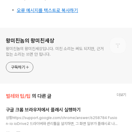
오류 메시지를 텍스트로 복사하기
로그 정보
왕미친놈의 왕미친세상
왕미친놈의 왕미친세상입니다. 미친 소리는 써도 되지만, 근거
없는 소리는 쓰면 안 됩니다.
구독하기
더보기
벌레와 팁/팁
의 다른 글
구글 크롬 브라우저에서 플래시 실행하기
글 내용
상황https://support.google.com/chrome/answer/6258784 Fusio
n-io ioDrive2 드라이버와 관리툴을 설치하면, 그 화면 일부가 플래시로 나옵
니다. 일반적인 경우 구글 크롬 내장 플래시로 잘 표현해 줍니다. 그러나 그 관리