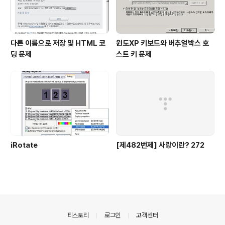
다른 이름으로 저장 및 HTML 코
윈도XP 키보드와 버추얼박스 호
딩 문제
스트 키 문제
iRotate
[제482번제] 사랑이란? 272
의안내
티스토리
로그인
고객센터