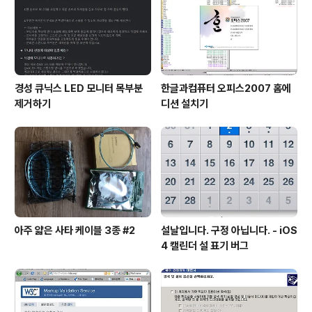
경성 큐닉스 LED 모니터 목부분
한글과컴퓨터 오피스2007 홈에
제거하기
디션 설치기
아주 얇은 사타 케이블 3종 #2
설날입니다. 구정 아닙니다. - iOS
4 캘린더 설 표기 버그