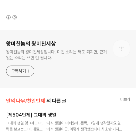
(새창열림)
로그 정보
왕미친놈의 왕미친세상
왕미친놈의 왕미친세상입니다. 미친 소리는 써도 되지만, 근거
없는 소리는 쓰면 안 됩니다.
구독하기
더보기
말의 나무/천일번제
의 다른 글
[제504번제] 그대의 생일
글 내용
그대의 생일 엊그제... 아, 그녀석 생일이 어제였네. 문득, 그렇게 생각했지요.달
력을 보고는... 아, 내일도 그녀석 생일이군. 이렇게 생각했습니다.사소한 거지
만, 이런 거에서 사랑을 되새기게 되는 게 아닐까요? 혹시나 1978년생이시면,