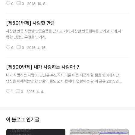
0
0
2016. 10. 8.
생일 한 번 확인해 보시기 바랍니다.
[제501번제] 사랑한 만큼
글 내용
사랑한 만큼 사랑한 만큼슬픔을 남기고 가네.사랑한 만큼행복을 남기고 가네.사
랑한 만큼또 무엇을 남기리.
0
0
2015. 4. 15.
[제500번제] 내가 사랑하는 사람아! 7
글 내용
내가 사랑하는 사람아! 당신은 수도꼭지.다른 이를 깨끗케 할 물을 쏟아내지만,
당신을 위해서는단 한 방울의 물도 쓰지 못하네. 덧붙이는 말 이 글은 2015년
3월 14일 처음 작성했습니다.
1
0
2015. 4. 4.
이 블로그 인기글