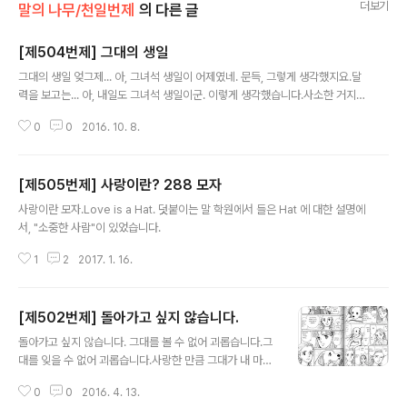
더보기
말의 나무/천일번제
의 다른 글
[제504번제] 그대의 생일
글 내용
그대의 생일 엊그제... 아, 그녀석 생일이 어제였네. 문득, 그렇게 생각했지요.달
력을 보고는... 아, 내일도 그녀석 생일이군. 이렇게 생각했습니다.사소한 거지
만, 이런 거에서 사랑을 되새기게 되는 게 아닐까요? 혹시나 1978년생이시면,
0
0
2016. 10. 8.
생일 한 번 확인해 보시기 바랍니다.
[제505번제] 사랑이란? 288 모자
글 내용
사랑이란 모자.Love is a Hat. 덧붙이는 말 학원에서 들은 Hat 에 대한 설명에
서, "소중한 사람"이 있었습니다.
1
2
2017. 1. 16.
[제502번제] 돌아가고 싶지 않습니다.
글 내용
돌아가고 싶지 않습니다. 그대를 볼 수 없어 괴롭습니다.그
대를 잊을 수 없어 괴롭습니다.사랑한 만큼 그대가 내 마음
에서 남아 있어 괴롭습니다.그러나 나, 돌아가고 싶지 않습
0
0
2016. 4. 13.
니다.당신을 만났던 그 기억마저 사라지기에.당신을 사랑