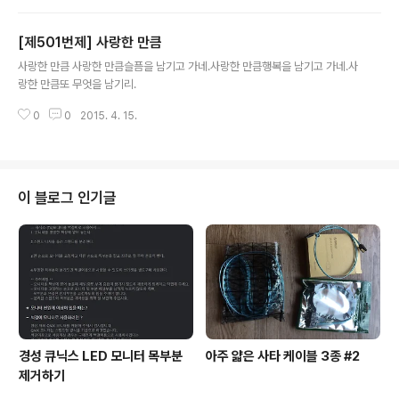
했던 그 마음마저 사라지기에.당신을 그렸던 그 시간마저
사라지기에.아, 돌아가지 않으리.
[제501번제] 사랑한 만큼
글 내용
사랑한 만큼 사랑한 만큼슬픔을 남기고 가네.사랑한 만큼행복을 남기고 가네.사
랑한 만큼또 무엇을 남기리.
0
0
2015. 4. 15.
이 블로그 인기글
경성 큐닉스 LED 모니터 목부분
아주 얇은 사타 케이블 3종 #2
제거하기