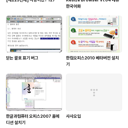
한국어화
닫는 괄호 표기 버그
한컴오피스2010 베타버전 설치
기
한글과컴퓨터 오피스2007 홈에
사사오입
디션 설치기