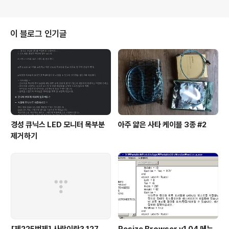
이 블로그 인기글
경성 큐닉스 LED 모니터 목부분
아주 얇은 사타 케이블 3종 #2
제거하기
[제225번제] 사랑이란? 127
Resize Browser v1.04 메뉴