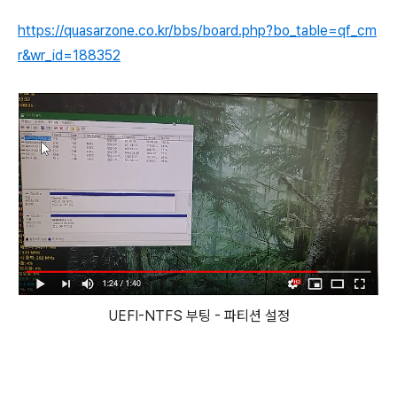
https://quasarzone.co.kr/bbs/board.php?bo_table=qf_cm
r&wr_id=188352
UEFI-NTFS 부팅 - 파티션 설정