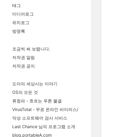
태그
미디어로그
위치로그
방명록
조금씩 써 보렵니다.
저작권 알림
저작권 공지
도아의 세상사는 이야기
OS의 모든 것
류청파 - 흐르는 푸른 물결
VirusTotal - 무료 온라인 바이러스/
악성 소프트웨어 검사 서비스
Last Chance 님의 프로그램 소개
blog.portableA.com