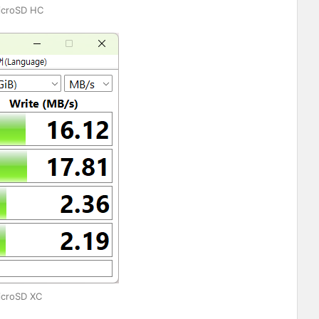
icroSD HC
croSD XC