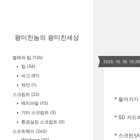
왕미친놈의 왕미친세상
벌레와 팁
(126)
2025. 10. 18. 15:28
팁
(36)
버그
(81)
제안
(1)
스크립트
(22)
* 들어가기 
배치파일
(15)
기타 스크립트
(3)
* SD 카
환경설정 스크립트
(0)
소프트웨어
(240)
* 스크린샷
Windows
(20)