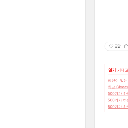
공감
'
일기
' 카테
정신이 있는 
최근 Givea
500기가 하
500기가 
500기가 하드