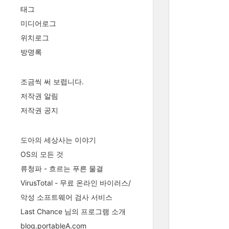
태그
미디어로그
위치로그
방명록
조금씩 써 보렵니다.
저작권 알림
저작권 공지
도아의 세상사는 이야기
OS의 모든 것
류청파 - 흐르는 푸른 물결
VirusTotal - 무료 온라인 바이러스/
악성 소프트웨어 검사 서비스
Last Chance 님의 프로그램 소개
blog.portableA.com