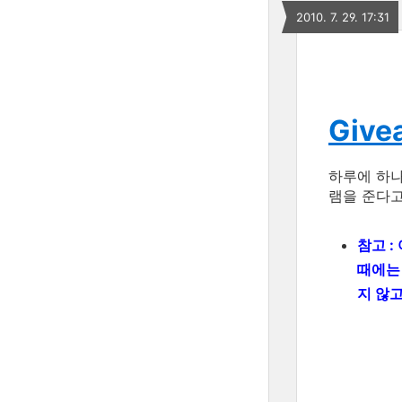
2010. 7. 29. 17:31
Givea
하루에 하
램을 준다고
참고 :
때에
지 않