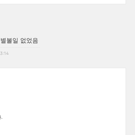
- 별볼일 없었음
23:14
.