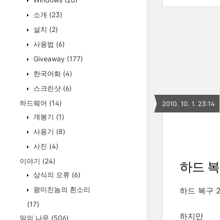
소개
(23)
설치
(2)
사용법
(6)
Giveaway
(177)
한국어화
(4)
스크린샷
(6)
하드웨어
(14)
2010. 10. 1. 23:14
개봉기
(1)
사용기
(8)
사진
(4)
이야기
(24)
하드 복
상식의 오류
(6)
왕미친놈의 흰소리
하드 복구 
(17)
하지만
말의 나무
(506)