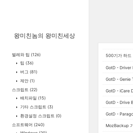
왕미친놈의 왕미친세상
벌레와 팁
(126)
500기가 하드
팁
(36)
GotD - Driver
버그
(81)
GotD - Genie 
제안
(1)
스크립트
(22)
GotD - iCare 
배치파일
(15)
GotD - Drive B
기타 스크립트
(3)
GotD - Parag
환경설정 스크립트
(0)
소프트웨어
(240)
MozBackup
Windows
(20)