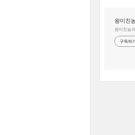
왕미친놈
왕미친놈의 
구독하