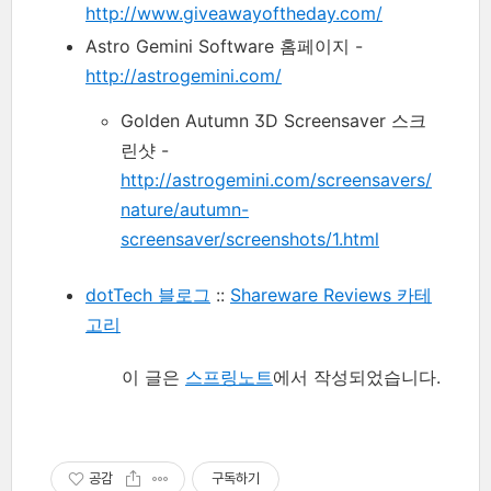
http://www.giveawayoftheday.com/
Astro Gemini Software 홈페이지 -
http://astrogemini.com/
Golden Autumn 3D Screensaver 스크
린샷 -
http://astrogemini.com/screensavers/
nature/autumn-
screensaver/screenshots/1.html
dotTech 블로그
::
Shareware Reviews 카테
고리
이 글은
스프링노트
에서 작성되었습니다.
공감
구독하기