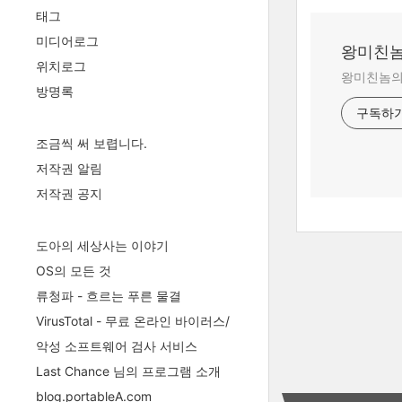
태그
미디어로그
왕미친놈
위치로그
왕미친놈의 
방명록
구독하
조금씩 써 보렵니다.
저작권 알림
저작권 공지
도아의 세상사는 이야기
OS의 모든 것
류청파 - 흐르는 푸른 물결
VirusTotal - 무료 온라인 바이러스/
악성 소프트웨어 검사 서비스
Last Chance 님의 프로그램 소개
blog.portableA.com