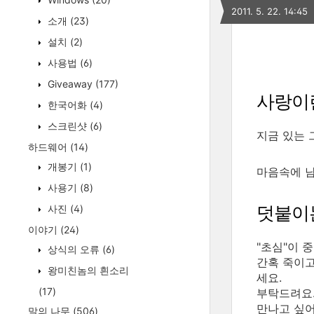
2011. 5. 22. 14:45
소개
(23)
설치
(2)
사용법
(6)
Giveaway
(177)
사랑이
한국어화
(4)
스크린샷
(6)
지금 있는 
하드웨어
(14)
개봉기
(1)
마음속에 남
사용기
(8)
덧붙이
사진
(4)
이야기
(24)
"초심"이 
상식의 오류
(6)
간혹 죽이고
왕미친놈의 흰소리
세요.
(17)
부탁드려요.
만나고 싶어
말의 나무
(506)