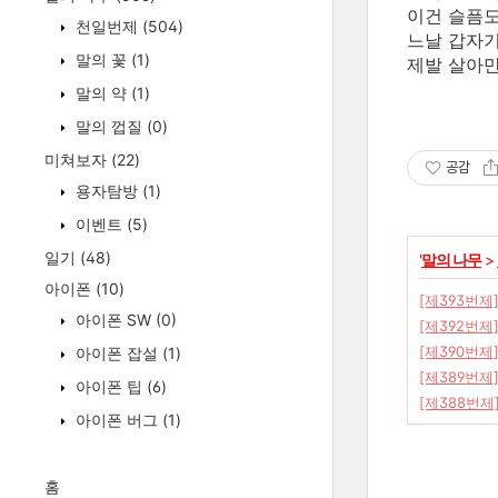
이건 슬픔도
천일번제
(504)
느날 갑자기
말의 꽃
(1)
제발 살아만
말의 약
(1)
말의 껍질
(0)
미쳐보자
(22)
공감
용자탐방
(1)
이벤트
(5)
일기
(48)
'
말의 나무
>
아이폰
(10)
[제393번제
아이폰 SW
(0)
[제392번제]
[제390번제]
아이폰 잡설
(1)
[제389번제]
아이폰 팁
(6)
[제388번제
아이폰 버그
(1)
홈