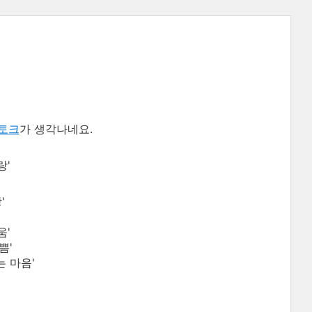
토크
가 생각나네요.
랑'
'
움'
쁨'
는 마음'