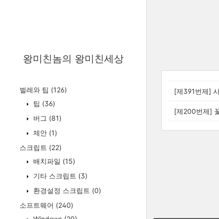
왕미친놈의 왕미친세상
벌레와 팁
(126)
[제391번제] 
팁
(36)
[제200번제] 
버그
(81)
제안
(1)
스크립트
(22)
배치파일
(15)
기타 스크립트
(3)
환경설정 스크립트
(0)
소프트웨어
(240)
Windows
(20)