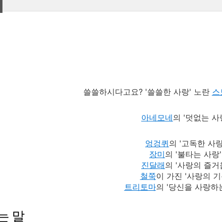
쓸쓸하시다고요? '쓸쓸한 사랑' 노란
스
아네모네
의 '덧없는 사
엉겅퀴
의 '고독한 사랑
장미
의 '불타는 사랑'
진달래
의 '사랑의 즐거
철쭉
이 가진 '사랑의 기
트리토마
의 '당신을 사랑하
는 말