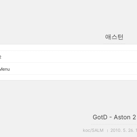
애스턴
2
 Menu
GotD - Aston 2
koc/SALM
2010. 5. 26. 