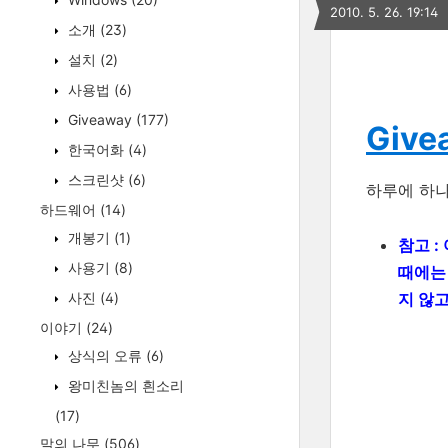
2010. 5. 26. 19:14
소개
(23)
설치
(2)
사용법
(6)
Giveaway
(177)
Givea
한국어화
(4)
스크린샷
(6)
하루에 하
하드웨어
(14)
개봉기
(1)
참고 :
사용기
(8)
때에
지 않
사진
(4)
이야기
(24)
상식의 오류
(6)
왕미친놈의 흰소리
(17)
말의 나무
(506)