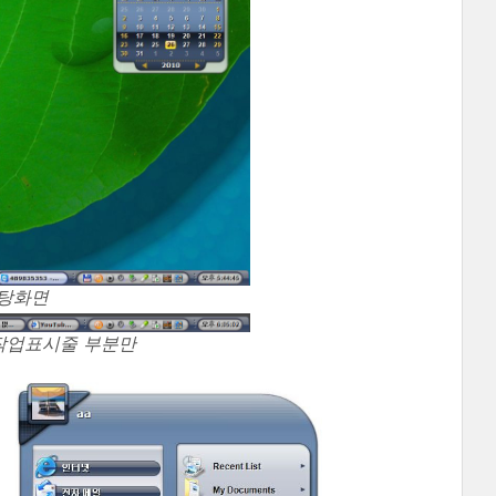
바탕화면
 작업표시줄 부분만