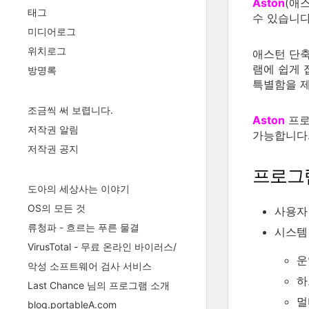
Aston
(애
태그
수 있습니다
미디어로그
위치로그
애스턴 단축
램에 쉽게 
방명록
특별함을 
조금씩 써 보렵니다.
Aston
프로그
저작권 알림
가능합니다
저작권 공지
프로그
도아의 세상사는 이야기
OS의 모든 것
사용자 평
류청파 - 흐르는 푸른 물결
시스템
VirusTotal - 무료 온라인 바이러스/
운
악성 소프트웨어 검사 서비스
하
Last Chance 님의 프로그램 소개
멀
blog.portableA.com