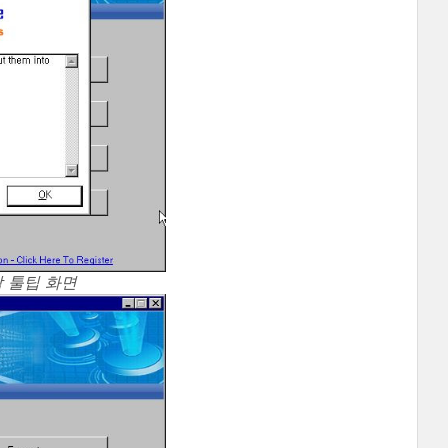
작 툴팁 화면