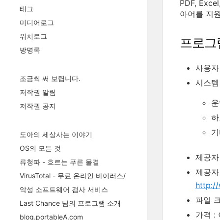
PDF, Ex
태그
아어를 지원
미디어로그
위치로그
프로그
방명록
사용자 
조금씩 써 보렵니다.
시스템
저작권 알림
운영
저작권 공지
하
기
도아의 세상사는 이야기
OS의 모든 것
제공자 
류청파 - 흐르는 푸른 물결
제공자
VirusTotal - 무료 온라인 바이러스/
http:
악성 소프트웨어 검사 서비스
파일 크기
Last Chance 님의 프로그램 소개
가격 :
blog.portableA.com