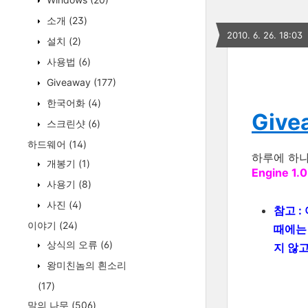
소개
(23)
2010. 6. 26. 18:03
설치
(2)
사용법
(6)
Giveaway
(177)
한국어화
(4)
Give
스크린샷
(6)
하드웨어
(14)
하루에 하
개봉기
(1)
Engine 1.0
사용기
(8)
사진
(4)
참고 :
이야기
(24)
때에
상식의 오류
(6)
지 않
왕미친놈의 흰소리
(17)
말의 나무
(506)