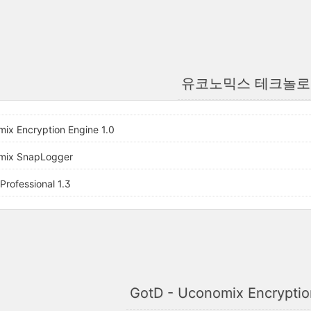
유코노믹스 테크놀
ix Encryption Engine 1.0
mix SnapLogger
Professional 1.3
GotD - Uconomix Encryptio