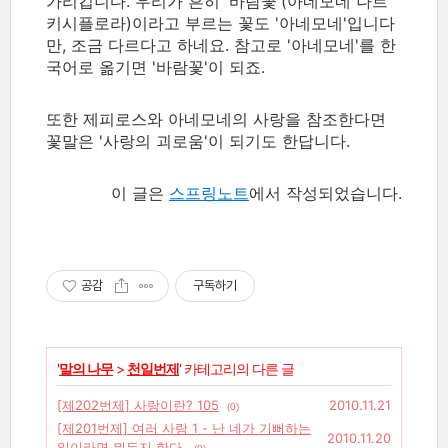
가리킵니다. 우리가 흔히 '바람꽃'(아네모네 나르
키시플로라)이라고 부르는 꽃도 '아네모네'입니다
만, 조금 다르다고 하네요. 참고로 '아네모네'를 한
국어로 옮기면 '바람꽃'이 되죠.
또한 제피로스와 아네모네의 사랑을 참조한다면
꽃말은 '사랑의 괴로움'이 되기도 한답니다.
이 글은
스프링노트
에서 작성되었습니다.
공감
구독하기
'
말의 나무
>
천일번제
' 카테고리의 다른 글
[제202번제] 사랑이란? 105
2010.11.21
(0)
[제201번제] 여러 사랑 1 - 난 네가 기뻐하는
2010.11.20
일이라면 뭐든지 한다.