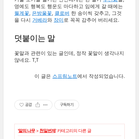
영예도 행복도 행운도 마다하고 임에게 갈 때에는
월계꽃
,
은방울꽃
,
클로버
한 송이씩 갖추고, 그것
을 다시
거베라
와
장미
로 꼭꼭 감추어 버리세요.
덧붙이는 말
꽃말과 관련이 있는 글인데, 정작 꽃말이 생각나지
않네요. T,T
이 글은
스프링노트
에서 작성되었습니다.
공감
구독하기
'
말의 나무
>
천일번제
' 카테고리의 다른 글