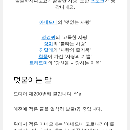
쓸쓸하시다고요? '쓸쓸한 사랑' 노란
스토크
가 생
각나네요.
아네모네
의 '덧없는 사랑'
엉겅퀴
의 '고독한 사랑'
장미
의 '불타는 사랑'
진달래
의 '사랑의 즐거움'
철쭉
이 가진 '사랑의 기쁨'
트리토마
의 '당신을 사랑하는 마음'
덧붙이는 말
드디어 제200번째 글입니다. ^^a
예전에 적은 글을 열심히 발굴(?) 중입니다.
위에서 적은 아네모네는 '아네모네 코로나리아'를