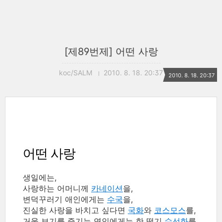
[제89번제] 어떤 사랑
koc/SALM
2010. 8. 18. 20:37
2010. 8. 18. 20:37
어떤 사랑
생일에는,
사랑하는 어머니께
카네이션
을,
변덕꾸러기 애인에게는
수국
을,
진실한 사랑을 바치고 싶다면
국화
와
코스모스
를,
거울 보기를 즐기는 연인에게는 한 떨기
수선화
를,