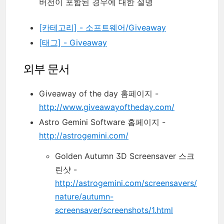
버전이 포함된 경우에 대한 설명
[카테고리] - 소프트웨어/Giveaway
[태그] - Giveaway
외부 문서
Giveaway of the day 홈페이지 -
http://www.giveawayoftheday.com/
Astro Gemini Software 홈페이지 -
http://astrogemini.com/
Golden Autumn 3D Screensaver 스크
린샷 -
http://astrogemini.com/screensavers/
nature/autumn-
screensaver/screenshots/1.html