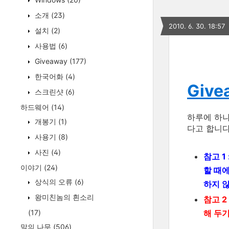
소개
(23)
2010. 6. 30. 18:57
설치
(2)
사용법
(6)
Giveaway
(177)
한국어화
(4)
Give
스크린샷
(6)
하드웨어
(14)
하루에 하
개봉기
(1)
다고 합니다
사용기
(8)
사진
(4)
참고 1
이야기
(24)
할 때
상식의 오류
(6)
하지 
왕미친놈의 흰소리
참고 
해 두
(17)
말의 나무
(506)