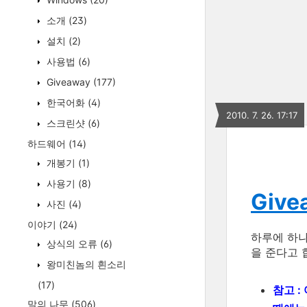
소개
(23)
설치
(2)
사용법
(6)
Giveaway
(177)
한국어화
(4)
2010. 7. 26. 17:17
스크린샷
(6)
하드웨어
(14)
개봉기
(1)
사용기
(8)
Givea
사진
(4)
이야기
(24)
하루에 하
상식의 오류
(6)
을 준다고 
왕미친놈의 흰소리
(17)
참고 :
말의 나무
(506)