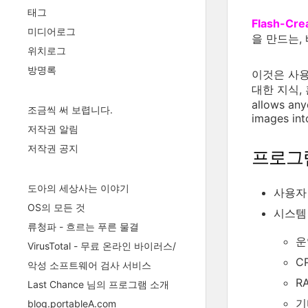
태그
Flash-Cre
미디어로그
을 만드는,
위치로그
방명록
이것은 사용
대한 지식, 혼
allows any
조금씩 써 보렵니다.
images int
저작권 알림
저작권 공지
프로그
도아의 세상사는 이야기
사용자 평
OS의 모든 것
시스템
류청파 - 흐르는 푸른 물결
운
VirusTotal - 무료 온라인 바이러스/
C
악성 소프트웨어 검사 서비스
R
Last Chance 님의 프로그램 소개
기
blog.portableA.com