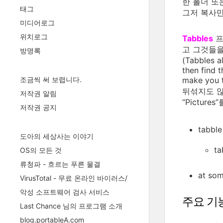
한 폴더 또
태그
그저 복사만
미디어로그
위치로그
Tabbles
프
고 그것들을
방명록
(Tabbles a
then find 
조금씩 써 보렵니다.
make you
뒤섞지도 않
저작권 알림
“Pictur
저작권 공지
tabbl
도아의 세상사는 이야기
t
OS의 모든 것
류청파 - 흐르는 푸른 물결
at so
VirusTotal - 무료 온라인 바이러스/
악성 소프트웨어 검사 서비스
주요 기
Last Chance 님의 프로그램 소개
blog.portableA.com