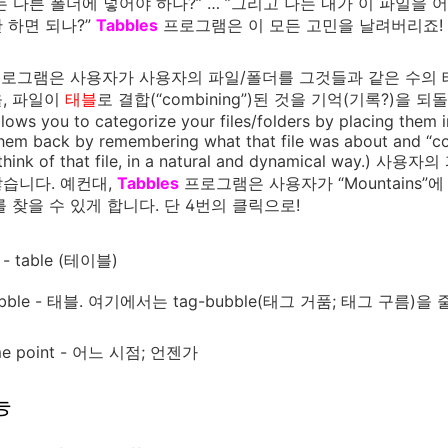
는 다른 폴더에 넣어야 하나?” … ”그리고 나는 내가 이 파일을 
 하면 되나?”
Tabbles
프로그램은 이 모든 고민을 날려버리죠!
로그램은 사용자가 사용자의 파일/폴더를 그것들과 같은 수의 
, 파일이
태블
로 결합(“combining”)된 것을 기억(기록?)
llows you to categorize your files/folders by placing them 
them back by remembering what that file was about and “co
 think of that file, in a natural and dynamical 
습니다. 예컨대,
Tabbles
프로그램은 사용자가 “Mountains”에 
es”를 찾을 수 있게 합니다. 단 4번의 클릭으로!
e - table (테이블)
abble - 태블. 여기에서는 tag-bubble(태그 거품; 태그 구름)을
me point - 어느 시점; 언젠가
능