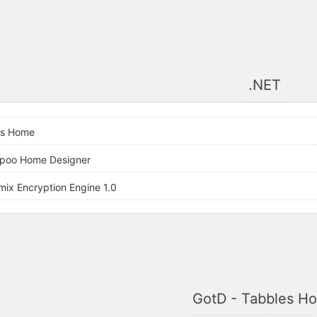
.NET
es Home
poo Home Designer
ix Encryption Engine 1.0
GotD - Tabbles H