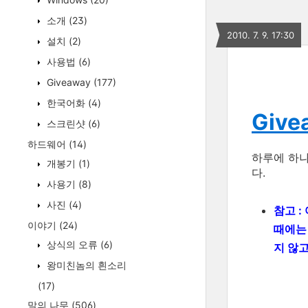
소개
(23)
2010. 7. 9. 17:30
설치
(2)
사용법
(6)
Giveaway
(177)
한국어화
(4)
Give
스크린샷
(6)
하드웨어
(14)
하루에 하
개봉기
(1)
다.
사용기
(8)
사진
(4)
참고 :
이야기
(24)
때에
상식의 오류
(6)
지 않
왕미친놈의 흰소리
(17)
말의 나무
(506)