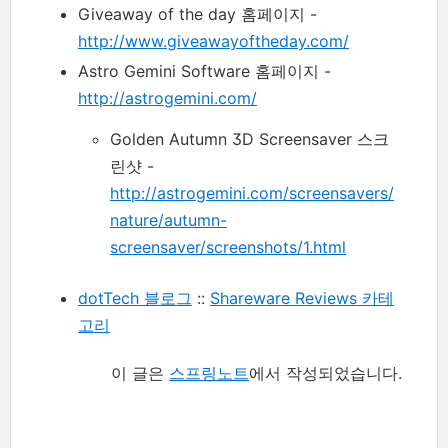
Giveaway of the day 홈페이지 -
http://www.giveawayoftheday.com/
Astro Gemini Software 홈페이지 -
http://astrogemini.com/
Golden Autumn 3D Screensaver 스크
린샷 -
http://astrogemini.com/screensavers/
nature/autumn-
screensaver/screenshots/1.html
dotTech 블로그
::
Shareware Reviews 카테
고리
이 글은
스프링노트
에서 작성되었습니다.