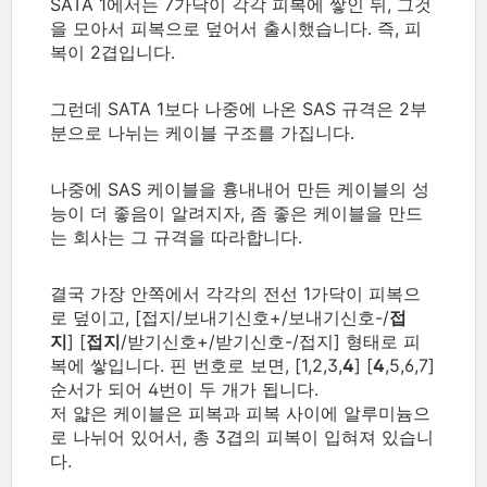
SATA 1에서는 7가닥이 각각 피복에 쌓인 뒤, 그것
을 모아서 피복으로 덮어서 출시했습니다. 즉, 피
복이 2겹입니다.
그런데 SATA 1보다 나중에 나온 SAS 규격은 2부
분으로 나뉘는 케이블 구조를 가집니다.
나중에 SAS 케이블을 흉내내어 만든 케이블의 성
능이 더 좋음이 알려지자, 좀 좋은 케이블을 만드
는 회사는 그 규격을 따라합니다.
결국 가장 안쪽에서 각각의 전선 1가닥이 피복으
로 덮이고,
[접지/
보내기신호+/
보내기신호-/
접
지
]
[
접지
/
받기신호+/
받기신호-/
접지] 형태로 피
복에 쌓입니다. 핀 번호로 보면, [1,2,3,
4
] [
4
,5,6,7]
순서가 되어 4번이 두 개가 됩니다.
저 얇은 케이블은 피복과 피복 사이에 알루미늄으
로 나뉘어 있어서, 총 3겹의 피복이 입혀져 있습니
다.