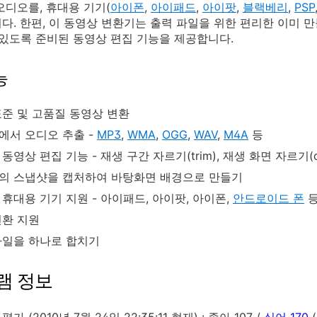
오디오를, 휴대용 기기(
아이폰
,
아이패드
,
아이팟
,
블랙베리
,
PSP
다. 한편, 이 동영상 변환기는 출력 파일을 위한 편리한 이미 
 있도록 준비된 동영상 편집 기능을 제공합니다.
능
표준 및 고품질 동영상 변환
에서 오디오 추출 -
MP3
,
WMA
,
OGG
,
WAV
,
M4A
등
동영상 편집 기능 - 재생 구간 자르기(trim), 재생 화면 자르기(c
의 스냅샷을 캡처하여 바탕화면 배경으로 만들기
휴대용 기기 지원 - 아이패드, 아이팟, 아이폰,
안드로이드 폰
등
변환 지원
파일을 하나로 합치기
램 정보
가 (2010년 7월 24일 22:35:11 현재) : 좋아 107 /
싫어 170
(