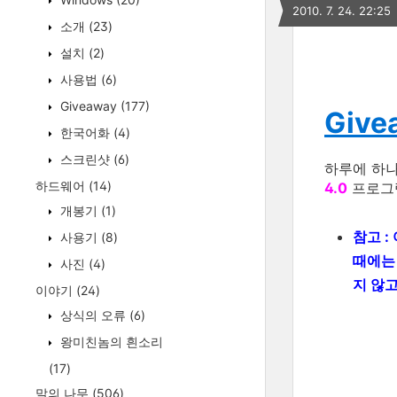
2010. 7. 24. 22:25
소개
(23)
설치
(2)
사용법
(6)
Giveaway
(177)
Givea
한국어화
(4)
스크린샷
(6)
하루에 하
하드웨어
(14)
4.0
프로그램
개봉기
(1)
참고 :
사용기
(8)
때에
사진
(4)
지 않
이야기
(24)
상식의 오류
(6)
왕미친놈의 흰소리
(17)
말의 나무
(506)