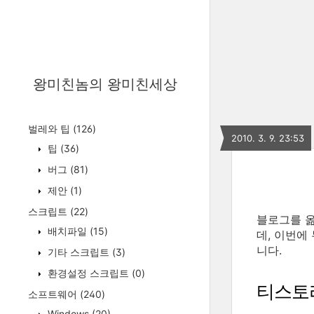
왕미친놈의 왕미친세상
벌레와 팁
(126)
2010. 3. 9. 23:53
팁
(36)
버그
(81)
제안
(1)
스크립트
(22)
블로그를 
배치파일
(15)
데, 이번에
니다.
기타 스크립트
(3)
환경설정 스크립트
(0)
티스토
소프트웨어
(240)
Windows
(20)