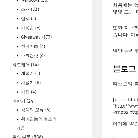
처음에는 없
소개
(23)
몇몇 그림 
설치
(2)
또한 지금까
사용법
(6)
습니다. 지
Giveaway
(177)
한국어화
(4)
일단 글씨부
스크린샷
(6)
하드웨어
(14)
블로그
개봉기
(1)
사용기
(8)
티스토리 블
사진
(4)
[code htm
이야기
(24)
"http://ww
상식의 오류
(6)
<meta http
왕미친놈의 흰소리
여기에 약간
(17)
말의 나무
(506)