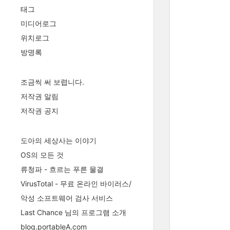
태그
미디어로그
위치로그
방명록
조금씩 써 보렵니다.
저작권 알림
저작권 공지
도아의 세상사는 이야기
OS의 모든 것
류청파 - 흐르는 푸른 물결
VirusTotal - 무료 온라인 바이러스/
악성 소프트웨어 검사 서비스
Last Chance 님의 프로그램 소개
blog.portableA.com