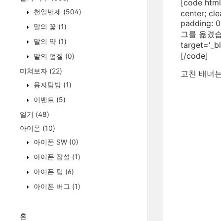
[code htm
천일번제
(504)
center; cle
padding: 0
말의 꽃
(1)
그를 옮겼습니다.!
말의 약
(1)
target=
[/code]
말의 껍질
(0)
미쳐보자
(22)
고친 배너는
용자탐방
(1)
이벤트
(5)
일기
(48)
아이폰
(10)
아이폰 SW
(0)
아이폰 잡설
(1)
아이폰 팁
(6)
아이폰 버그
(1)
홈