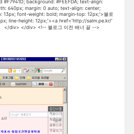
 #F7941D; background: #FEEFDA; text-align:
th: 640px; margin: 0 auto; text-align: center;
: 13px; font-weight: bold; margin-top: 12px;'>블로
ine-height: 12px;'><a href='http://salm.pe.kr/'
/div> </div> <!-- 블로그 이전 배너 끝 -->