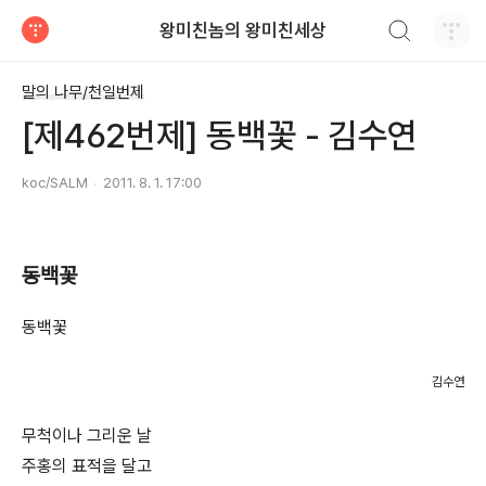
검색하기
왕미친놈의 왕미친세상
티스토리
말의 나무/천일번제
[제462번제] 동백꽃 - 김수연
koc/SALM
2011. 8. 1. 17:00
동백꽃
동백꽃
김수연
무척이나 그리운 날
주홍의 표적을 달고