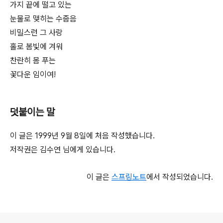
가지 끝에 떨고 있는
눈물로 맺히는 수줍음
비밀스런 그 사랑
홀로 봄빛에 겨워
찬란히 몸 푸는
꽃다운 임이여!
덧붙이는 말
이 글은 1999년 9월 8일에 처음 작성했습니다.
저작권은 김수연 님에게 있습니다.
이 글은
스프링노트
에서 작성되었습니다.
로그 정보