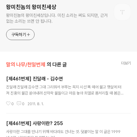
왕미친놈의 왕미친세상
왕미친놈의 왕미친세상입니다. 미친 소리는 써도 되지만, 근거
없는 소리는 쓰면 안 됩니다.
구독하기
더보기
말의 나무/천일번제
의 다른 글
[제461번제] 진달래 - 김수연
글 내용
진달래 진달래 김수연 그대 그리워서 부푸는 꼭지 시선 똑 떼어 물고 햇살에 터
져 진홍의 물감 쏟아내려 산자락 물들이고 마음 놓아 희열로 몸서리칠 때 봄은
산란한 꿈 덧붙이는 말 이 글은 1999년 9월 7일에 처음 작성했습니다. 저작권
0
0
2011. 8. 1.
은 김수연 님에게 있습니다. 이 글은 스프링노트에서 작성되었습니다.
[제461번제] 사랑이란? 255
글 내용
사랑이란 그대를 만나기 위해 바다라도 건너는 것. 덧붙이는 말 이 글은 1999