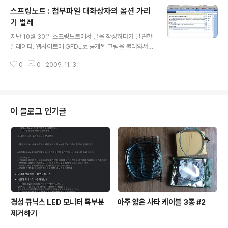
ewwindow=1&q=%22%EC%9D%91%EC%9A%
스프링노트 : 첨부파일 대화상자의 옵션 가리
A9+%ED%94%84%EB%A1%9C%EA%B7%B8%
EB%9E%A8%EC%9D%B4+%EA%B8%B0%EB%
기 벌레
글 내용
B3%B8%EC%A0%81%EC%9C%BC%EB%A1%9
지난 10월 30일 스프링노트에서 글을 작성하다가 발견한
C+%EB%8D%B0%EC%9D%B4%ED%84%B0%E
벌레이다. 웹사이트에 GFDL로 공개된 그림을 불러와서
B%A5%BC+%EC%A0%80%EC%9E%A5%ED%9
스프링노트에 저장(외부 이미지를 스프링노트에 저장 옵
5%98%EB%8A%94+%EC%9C%84%EC%B9%9
0
0
2009. 11. 3.
션)을 지정하려고 했는데, 그만 미리보기에서 그 옵션을 가
8%..
리는 일이 벌어졌다. 다행히 재현이 가능하여 몇 차례 더 확
인하여 지금에야 올린다. 참고 : 이 현상은 파이어폭스 v3.
5.4 (2009년 11월 3일 현재 최신 버전)에서 확인하였습
니다. 벌레의 유형 파이어폭스를 사용할 때 나 혼자만 잘나
이 블로그 인기글
면 되고 다른 놈은 제 역할도 못하게 만드는 이기적인 벌레
이다. 벌레의 발견 지난 10월 30일 스프링노트에서 글을
작성하다가 외부 이미지를 불러오면서 발견한 벌레이다.
내가 자료화면으로 제시하는 800x600 화면으로는 삽입
메뉴와 부가기능 메뉴를 ..
경성 큐닉스 LED 모니터 목부분
아주 얇은 사타 케이블 3종 #2
제거하기