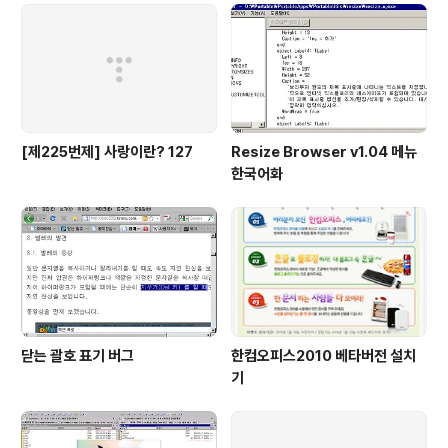
[제225번제] 사랑이란? 127
Resize Browser v1.04 메뉴
한국어화
닫는 괄호 표기 버그
한컴오피스2010 베타버전 설치
기