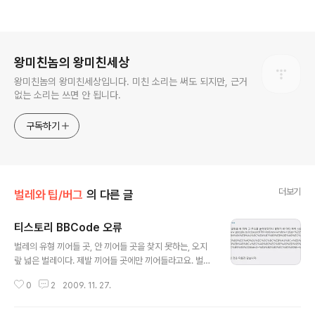
로그 정보
왕미친놈의 왕미친세상
왕미친놈의 왕미친세상입니다. 미친 소리는 써도 되지만, 근거
없는 소리는 쓰면 안 됩니다.
구독하기
더보기
벌레와 팁/버그
의 다른 글
티스토리 BBCode 오류
글 내용
벌레의 유형 끼어들 곳, 안 끼어들 곳을 찾지 못하는, 오지
랖 넓은 벌레이다. 제발 끼어들 곳에만 끼어들라고요. 벌레
의 발견 지난 번에 환경 변수 2와 관련한 논쟁(현재 글 일부
0
2
2009. 11. 27.
삭제된 상태임) 과정에서 우연히 발견하였습니다. [code
;">[ur=http://www.google.co.kr/search?hl=ko&n