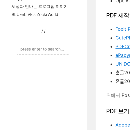
OpenOf
세상과 만나는 프로그램 이야기
PDF 제
BLUEnLIVE's ZockrWorld
Foxit 
/
/
CuteP
PDFCr
ePapy
UNIDO
ᄒᆞᆫ글20
ᄒᆞᆫ글2
위에서 Post
PDF 보
Adobe