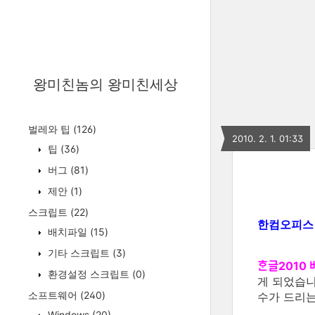
왕미친놈의 왕미친세상
벌레와 팁
(126)
2010. 2. 1. 01:33
팁
(36)
버그
(81)
제안
(1)
스크립트
(22)
한컴오피스 
배치파일
(15)
기타 스크립트
(3)
ᄒᆞᆫ글201
환경설정 스크립트
(0)
게 되었습니
소프트웨어
(240)
수가 드리
Windows
(20)