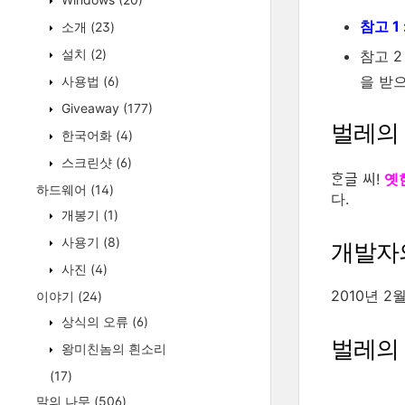
참고 1
소개
(23)
설치
(2)
참고 2
을 받
사용법
(6)
Giveaway
(177)
벌레의
한국어화
(4)
스크린샷
(6)
ᄒᆞᆫ글 씨!
옛
하드웨어
(14)
다.
개봉기
(1)
사용기
(8)
개발자
사진
(4)
2010년 2
이야기
(24)
상식의 오류
(6)
벌레의
왕미친놈의 흰소리
(17)
말의 나무
(506)