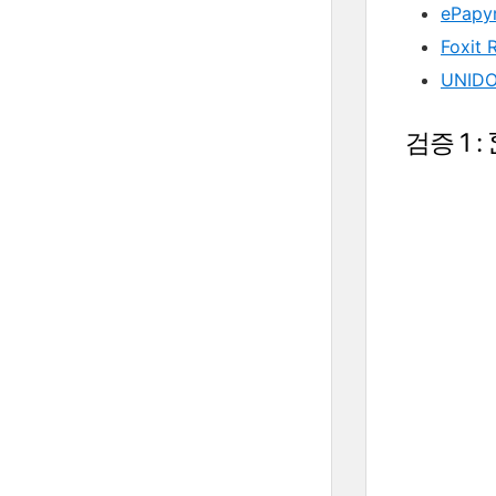
ePapy
Foxit 
UNIDO
검증 1 