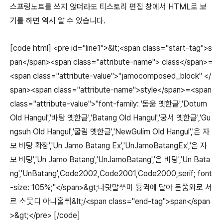
스프링노트를 쓰지 않더라도 티스토리 편집 창에서 HTML로 보
기를 하면 역시 알 수 있습니다.
[code html] <pre id="line1">&lt;<span class="start-tag">s
pan</span><span class="attribute-name"> class</span>=
<span class="attribute-value">"jamocomposed_block" </
span><span class="attribute-name">style</span>=<span
class="attribute-value">"font-family: '돋움 옛한글','Dotum
Old Hangul','바탕 옛한글','Batang Old Hangul','궁서 옛한글','Gu
ngsuh Old Hangul','굴림 옛한글','NewGulim Old Hangul','은 자
모 바탕 확장','Un Jamo Batang Ex','UnJamoBatangEx','은 자
모 바탕','Un Jamo Batang','UnJamoBatang','은 바탕','Un Bata
ng','UnBatang',Code2002,Code2001,Code2000,serif; font
-size: 105%;"</span>&gt;나랏말ᄊᆞ미 듀ᇰ귁에 달아 문ᄍᆞᆼ와로 서
르 ᄉᆞᄆᆞᆺ디 아니ᄒᆞᆯᄊᆡ&lt;/<span class="end-tag">span</span
>&gt;</pre> [/code]