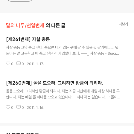
더보기
말의 나무/천일번제
의 다른 글
[제261번제] 자살 충동
글 내용
자살 충동 그냥 죽고 싶다. 죽으면 네가 있는 곳에 갈 수 있을 것 같기에……. 덧
붙이는 말 고등학교 때 죽고 싶은 적이 있었나 보다. ㅡㅡ;; 자살 충동 - Suicida
l impulse 충동적 자살 - Impulsive suicide
0
0
2011. 1. 17.
[제260번제] 돌을 모으라. 그리하면 황금이 되리라.
글 내용
돌을 모으라. 그리하면 황금이 되리라. 저는 지금 다신에게 매일 사랑 하나를 구
합니다. 저는 매일 돌 하나를 모으고 있습니다. 그러나 저는 믿습니다. 그 돌이
언젠가 황금이 되어 돌아오리라는 것을. 덧붙이는 말 사랑과 관련된 내용이라는
0
0
2011. 1. 16.
것은 알겠는데, 나머지는 모르겠다. 흑흑~! 내가 써놓고 알 수가 없다니!