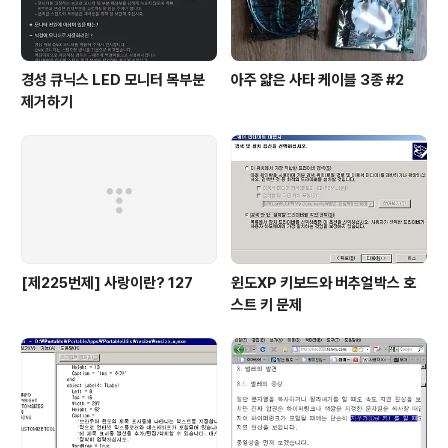
경성 큐닉스 LED 모니터 목부분
아주 얇은 사타 케이블 3종 #2
제거하기
[제225번제] 사랑이란? 127
윈도XP 키보드와 버추얼박스 호
스트 키 문제