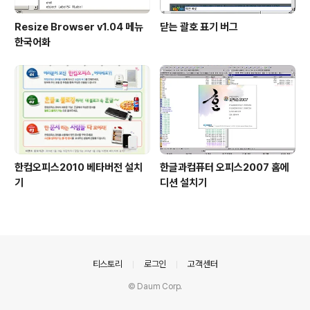
Resize Browser v1.04 메뉴
닫는 괄호 표기 버그
한국어화
한컴오피스2010 베타버전 설치
한글과컴퓨터 오피스2007 홈에
기
디션 설치기
의안내
티스토리
로그인
고객센터
© Daum Corp.