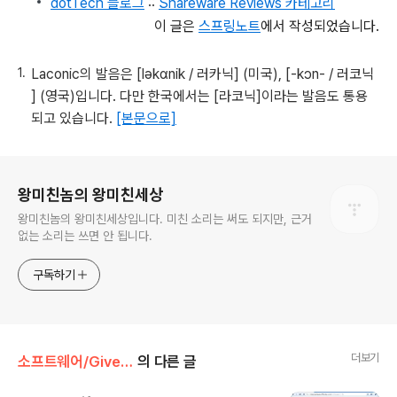
dotTech 블로그
::
Shareware Reviews 카테고리
이 글은
스프링노트
에서 작성되었습니다.
Laconic의 발음은 [ləkɑnik / 러카닉] (미국), [-kɔn- / 러코닉
] (영국)입니다. 다만 한국에서는 [라코닉]이라는 발음도 통용
되고 있습니다.
[본문으로]
로그 정보
왕미친놈의 왕미친세상
왕미친놈의 왕미친세상입니다. 미친 소리는 써도 되지만, 근거
없는 소리는 쓰면 안 됩니다.
구독하기
더보기
소프트웨어/Giveaway
의 다른 글