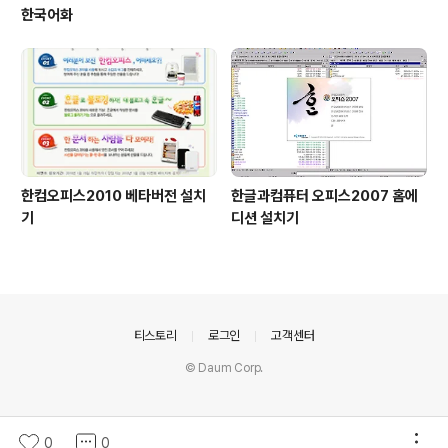
한국어화
한컴오피스2010 베타버전 설치
한글과컴퓨터 오피스2007 홈에
기
디션 설치기
의안내
티스토리
로그인
고객센터
© Daum Corp.
0
0