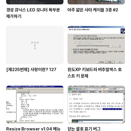
경성 큐닉스 LED 모니터 목부분
아주 얇은 사타 케이블 3종 #2
제거하기
[제225번제] 사랑이란? 127
윈도XP 키보드와 버추얼박스 호
스트 키 문제
Resize Browser v1.04 메뉴
닫는 괄호 표기 버그