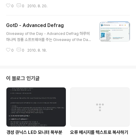
e Day 홈페이지에서 2010년 8월 20일에 Aiseesoft B
0
0
2010. 8. 20.
lu-ray Ripper 프로그램을 준다고 합니다. 참고 : 여기에
나온 설명문은 기본적으로 giveawayoftheday.com 의
내용을 그대로 옮긴 수준입니다. 따라서 이 글을 이용할 때
GotD - Advanced Defrag
에는 크리에이티브 커먼즈 저작자표시-비영리-변경금지
글 내용
(CC-BY-NC-ND) 2.0 라이선스에 따라 비상업적 용도로
Giveaway of the Day - Advanced Defrag 하루에
수정하지 않고 이용해 주십시오. 프로그램 설명 Aiseesof
하나씩 정품 소프트웨어를 주는 Giveaway of the Day
t Blu-ray Ripper(아이시소프트 블루레이 리퍼) 프로그
홈페이지에서 2010년 8월 18일에 Advanced Defrag
램은 정말로 모든 기능을 갖춘 블루레이 리퍼로서, 블루레
0
0
2010. 8. 18.
프로그램을 준다고 합니다. 참고 1 : 여기에 나온 설명문은
이 디스크/..
기본적으로 giveawayoftheday.com 의 내용을 그대로
옮긴 수준입니다. 따라서 이 글을 이용할 때에는 크리에이
티브 커먼즈 저작자표시-비영리-변경금지(CC-BY-NC-
ND) 2.0 라이선스에 따라 비상업적 용도로 수정하지 않고
이 블로그 인기글
이용해 주십시오. 참고 2 : 맬웨어/로그 소프트웨어 경고(C
aution Malware/rogue software) - Caution regar
ding Advanced Defrag (August 18, 20..
경성 큐닉스 LED 모니터 목부분
오류 메시지를 텍스트로 복사하기