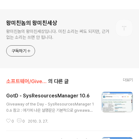
로그 정보
왕미친놈의 왕미친세상
왕미친놈의 왕미친세상입니다. 미친 소리는 써도 되지만, 근거
없는 소리는 쓰면 안 됩니다.
구독하기
더보기
소프트웨어/Giveaway
의 다른 글
GotD - SysResourcesManager 10.6
글 내용
Giveaway of the Day - SysResourcesManager 1
0.6 참고 : 여기에 나온 설명문은 기본적으로 giveawayo
ftheday.com 의 내용을 그대로 옮긴 수준입니다. 따라서
0
0
2010. 3. 27.
이 글을 이용할 때에는 크리에이티브 커먼즈 저작자표시-
비영리-변경금지(CC-BY-NC-ND) 2.0 라이선스에 따라
비상업적 용도로 수정하지 않고 이용해 주십시오. 하루에