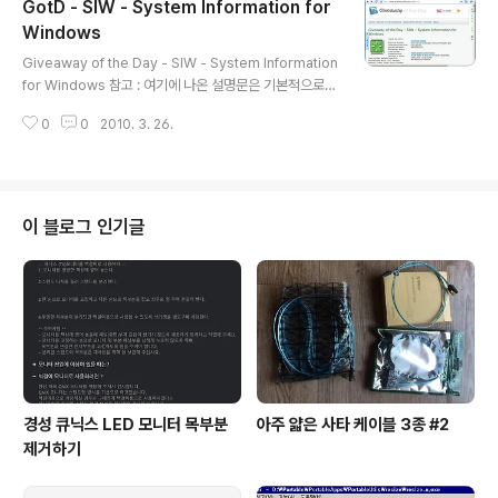
GotD - SIW - System Information for
하나씩 정품 소프트웨어를 주는 Giveaway of the Day
홈페이지에서 2010년 3월 27일에 SysResourcesMa
Windows
글 내용
nager 10.6(시스리소스매니저 10.6)를 준다고 합니다.
Giveaway of the Day - SIW - System Information
프로그램 설명 SysResources Manager(시스리소스
for Windows 참고 : 여기에 나온 설명문은 기본적으로 g
매니저) 프로그램은 시스템 유틸리티 입니다. 이 프로그램
iveawayoftheday.com 의 내용을 그대로 옮긴 수준입
은 CPU 사용량, 메모..
0
0
2010. 3. 26.
니다. 따라서 이 글을 이용할 때에는 크리에이티브 커먼즈
저작자표시-비영리-변경금지(CC-BY-NC-ND) 2.0 라
이선스에 따라 비상업적 용도로 수정하지 않고 이용해 주
십시오. 하루에 하나씩 정품 소프트웨어를 주는 Giveawa
y of the Day 홈페이지에서 2010년 3월 26일에 Syste
이 블로그 인기글
m Information for Windows(시스템 인포메이션 포 윈
도, 줄여서 SIW)를 준다고 합니다. 프로그램 설명 SIW 프
로그램은 시스템 등록정보와 설정의 자세한 정보를 모아
주는 시스템 정..
경성 큐닉스 LED 모니터 목부분
아주 얇은 사타 케이블 3종 #2
제거하기