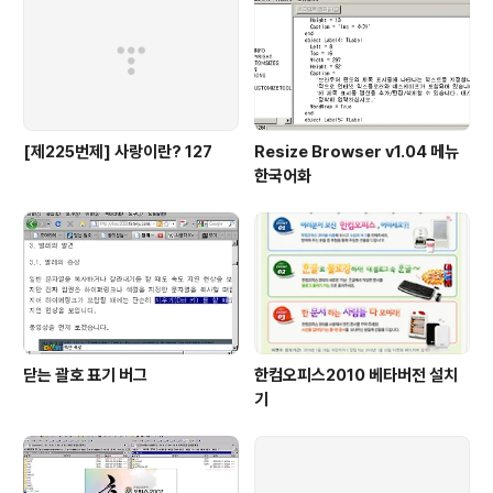
[제225번제] 사랑이란? 127
Resize Browser v1.04 메뉴
한국어화
닫는 괄호 표기 버그
한컴오피스2010 베타버전 설치
기