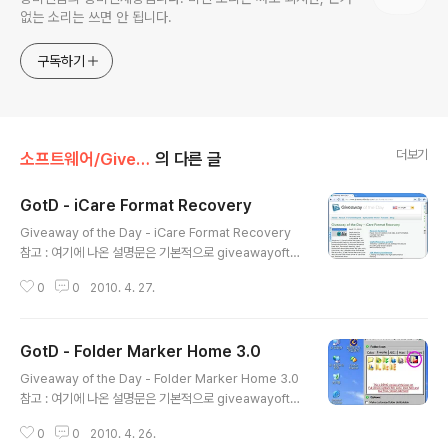
없는 소리는 쓰면 안 됩니다.
구독하기
더보기
소프트웨어/Giveaway
의 다른 글
GotD - iCare Format Recovery
글 내용
Giveaway of the Day - iCare Format Recovery
참고 : 여기에 나온 설명문은 기본적으로 giveawayofth
eday.com 의 내용을 그대로 옮긴 수준입니다. 따라서 이
0
0
2010. 4. 27.
글을 이용할 때에는 크리에이티브 커먼즈 저작자표시-비
영리-변경금지(CC-BY-NC-ND) 2.0 라이선스에 따라
비상업적 용도로 수정하지 않고 이용해 주십시오. 하루에
GotD - Folder Marker Home 3.0
하나씩 정품 소프트웨어를 주는 Giveaway of the Day
글 내용
홈페이지에서 2010년 4월 27일에 iCare Format Rec
Giveaway of the Day - Folder Marker Home 3.0
overy를 준다고 합니다. 참고로 무료로 iCare Undelet
참고 : 여기에 나온 설명문은 기본적으로 giveawayofth
e Free 프로그램이 제공됩니다. 프로그램 설명 언포맷 파
eday.com 의 내용을 그대로 옮긴 수준입니다. 따라서 이
일 복구 전용으로 윈도 7과 호환성을 가지는 iCare Form
0
0
2010. 4. 26.
글을 이용할 때에는 크리에이티브 커먼즈 저작자표시-비