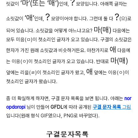
?
‘마‘(또는 ‘매‘)
릿값이
인데,
모양입니다. 아래쪽 글자는
?
?
‘애‘
소릿값이
인데,
모양이어야 합니다. 그런데 둘 다
(으)로
마(매)
되어 있습니다. 소릿값을 어떻게 아느냐고요?
다음에는
모두 미음(ㅁ)이 첫소리인 글자가 오고 있습니다. 구결의 소릿값은
애
한자가 가진 원래 소릿값과 비슷하거든요. 마찬가지로
다음에
마(매)
는 이응(ㅇ)이 첫소리인 글자가 오고 있습니다. 반대로
애
앞에는 리을(ㄹ)이 첫소리인 글자가 왔고,
앞에는 이응(ㅇ)이
첫소리인 글자가 왔습니다.
좀 더 확실하게 하자면, 구결 문자 목록을 보면 됩니다. 아래는
nor
opdoropi
님이 만들어
GFDL
에 따라 공개된
구결 문자 목록
그림
입니다(원래 형식 GIF였으나, PNG로 바꾸었다).