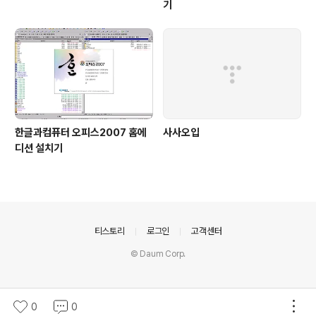
기
한글과컴퓨터 오피스2007 홈에
사사오입
디션 설치기
의안내
티스토리
로그인
고객센터
© Daum Corp.
0
0