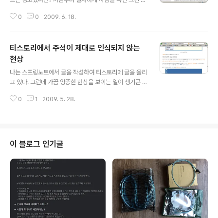
고는 사기일 뿐이라고 생각한다. 벌레의 유형 사람의 마음
0
0
2009. 6. 18.
속에 기생하면서 염치를 먹어치워 몰염치하게 만드는 벌레
이다. 거짓말을 하고도 그게 거짓말인 줄 모르게 만드는 벌
레이다. 벌레의 발견 평소에 만화를 매우 좋아한다. 그래서
티스토리에서 주석이 제대로 인식되지 않는
화면에 나타난 [만화]라는 글귀를 보고 무엇인지 궁금해서
클릭했다가, 그 자체가 하나의 "사기"였음을 알게 되었다.
현상
글 내용
참고로 [연재만화 87화] 화끈한 팔베개!!라고 하였으나 그
나는 스프링노트에서 글을 작성하여 티스토리에 글을 올리
러한 내용은 어디에서도 찾을 수 없었다. 애초에 그러한 내
고 있다. 그런데 가끔 엉뚱한 현상을 보이는 일이 생기곤 한
용은 전혀 게시하지 않고, 오직 사이트로의 유인만을 노리
다. 바로 주석의 화면 표시에 대한 문제이다. 벌레의 유형
고 만들어진 고도의 "사기성 문구"이다. 제작자/제공자의
0
1
2009. 5. 28.
자기 본모습을 헷갈려하는 벌레이다. 벌레의 발견 [벌레와
답변 2009년 6월 18일 메일..
팁] - ISO/UDF 이미지 파일 보기 및 풀기 1 문서에서 이상
한 현상을 발견하였다. 백 번 듣기보다 한 번 보는 것이 낫
다. 위 그림에서 없어서 라는 부분이 그것이다. 주석 표시인
은 원래 편집 화면에서만 보이고, 웹에 게시한 뒤에는 주석
이 블로그 인기글
의 실제 내용으로 치환되어야 한다. 또한 표시 대신에 주석
을 나타내는 수가 나타나야 한다. 위와 같이 보이며 애써 작
성한 각주는 나타나지 않는다. 정상 작동할 때는 아래와 같
다. 위 그림에서 부분이 정상적으로 나타난 주석이며, 그 아
래에 주..