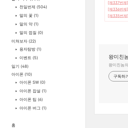
[제337번제
천일번제
(504)
[제336번제
말의 꽃
(1)
[제335번제]
말의 약
(1)
말의 껍질
(0)
미쳐보자
(22)
용자탐방
(1)
왕미친놈
이벤트
(5)
왕미친놈의 
일기
(48)
아이폰
(10)
구독하
아이폰 SW
(0)
아이폰 잡설
(1)
아이폰 팁
(6)
아이폰 버그
(1)
홈