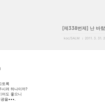
[제338번제] 난 바랐
koc/SALM
2011. 3. 31. 
1
그토록
주시려 하나이까?
기어도 좋으니
광을•••.