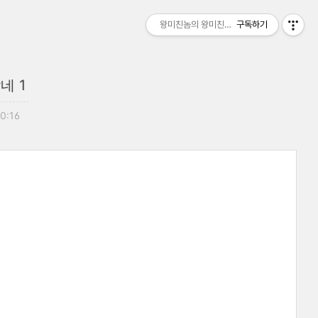
왕미친놈의 왕미친세상
구독하기
네 1
20:16