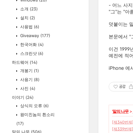
- 어느 사지
소개
(23)
"그"는 "
설치
(2)
덧붙이는 
사용법
(6)
Giveaway
(177)
본문에서 "
한국어화
(4)
이건 199
스크린샷
(6)
예전에 적어
하드웨어
(14)
iPhone 
개봉기
(1)
사용기
(8)
공감
사진
(4)
이야기
(24)
상식의 오류
(6)
'
말의 나무
>
왕미친놈의 흰소리
[제340번제]
(17)
[제339번제
말의 나무
(506)