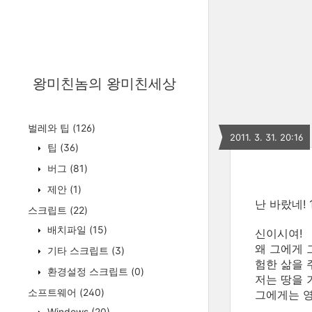
왕미친놈의 왕미친세상
벌레와 팁
(126)
2011. 3. 31. 20:16
팁
(36)
버그
(81)
제안
(1)
난 바랐네! 
스크립트
(22)
배치파일
(15)
신이시여!
왜 그에게 
기타 스크립트
(3)
험한 삶을 
환경설정 스크립트
(0)
저는 땅을 
소프트웨어
(240)
그에게는 영
Windows
(20)