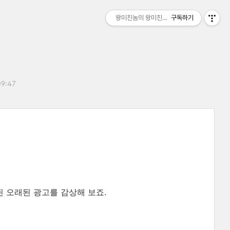
왕미친놈의 왕미친세상
구독하기
09:47
된 오래된 광고를 감상해 보죠.