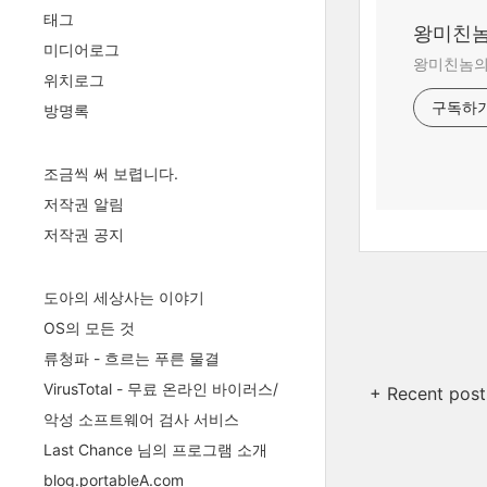
태그
왕미친놈
미디어로그
왕미친놈의 
위치로그
구독하
방명록
조금씩 써 보렵니다.
저작권 알림
저작권 공지
도아의 세상사는 이야기
OS의 모든 것
류청파 - 흐르는 푸른 물결
VirusTotal - 무료 온라인 바이러스/
+ Recent post
악성 소프트웨어 검사 서비스
Last Chance 님의 프로그램 소개
blog.portableA.com