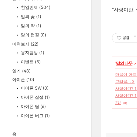
천일번제
(504)
"사랑이란,
말의 꽃
(1)
말의 약
(1)
말의 껍질
(0)
공감
미쳐보자
(22)
용자탐방
(1)
이벤트
(5)
'
말의 나무
>
일기
(48)
마음이 아프니
아이폰
(10)
그리움... 2
아이폰 SW
(0)
사랑이란? 1
사랑이란? 1
아이폰 잡설
(1)
2U
(0)
아이폰 팁
(6)
아이폰 버그
(1)
홈