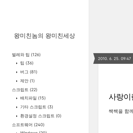
왕미친놈의 왕미친세상
벌레와 팁
(126)
2010. 6. 25. 09:47
팁
(36)
버그
(81)
제안
(1)
스크립트
(22)
사랑이
배치파일
(15)
기타 스크립트
(3)
쌕쌕을 함께
환경설정 스크립트
(0)
소프트웨어
(240)
Windows
(20)