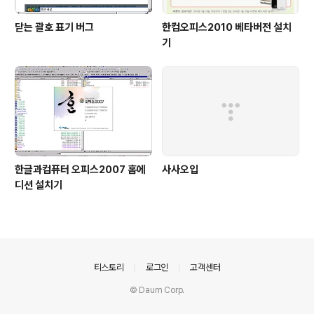
닫는 괄호 표기 버그
한컴오피스2010 베타버전 설치
기
한글과컴퓨터 오피스2007 홈에
사사오입
디션 설치기
의안내
티스토리
로그인
고객센터
© Daum Corp.