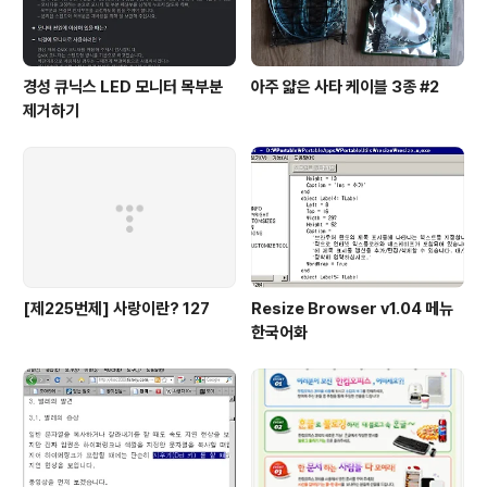
경성 큐닉스 LED 모니터 목부분
아주 얇은 사타 케이블 3종 #2
제거하기
[제225번제] 사랑이란? 127
Resize Browser v1.04 메뉴
한국어화