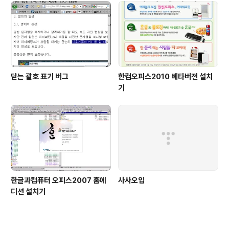
닫는 괄호 표기 버그
한컴오피스2010 베타버전 설치
기
한글과컴퓨터 오피스2007 홈에
사사오입
디션 설치기