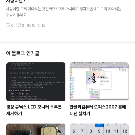
사랑이란? 1
글 내용
사랑이란 그저 기다리는 것일까요? 그게 아니라고 생각하면서도 그저 기다리는
수밖에 없네요.
0
0
2010. 6. 15.
이 블로그 인기글
경성 큐닉스 LED 모니터 목부분
한글과컴퓨터 오피스2007 홈에
제거하기
디션 설치기