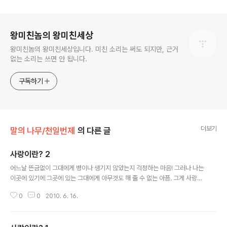
로그 정보
왕미친놈의 왕미친세상
왕미친놈의 왕미친세상입니다. 미친 소리는 써도 되지만, 근거
없는 소리는 쓰면 안 됩니다.
구독하기
더보기
말의 나무/천일번제
의 다른 글
사랑이란? 2
글 내용
어느날 뜬금없이 그대에게 병이나 생기지 않았는지 걱정하는 마음! 그러나 나는
이곳에 있기에 그곳에 있는 그대에게 아무것도 해 줄 수 없는 아픔. 그게 사랑입
니다.
0
0
2010. 6. 16.