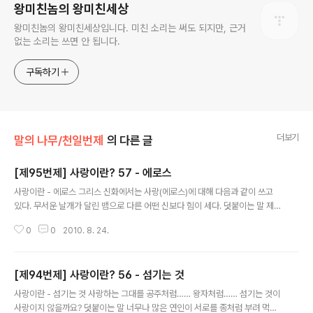
왕미친놈의 왕미친세상
왕미친놈의 왕미친세상입니다. 미친 소리는 써도 되지만, 근거
없는 소리는 쓰면 안 됩니다.
구독하기
더보기
말의 나무/천일번제
의 다른 글
[제95번제] 사랑이란? 57 - 에로스
글 내용
사랑이란 - 에로스 그리스 신화에서는 사랑(에로스)에 대해 다음과 같이 쓰고
있다. 무서운 날개가 달린 뱀으로 다른 어떤 신보다 힘이 세다. 덧붙이는 말 제목
만 보고 엉뚱한 상상을 하신 분들은 반성하시고. 위 인용문은 프시케에게 신들
0
0
2010. 8. 24.
이 설명한 에로스의 모습입니다.
[제94번제] 사랑이란? 56 - 섬기는 것
글 내용
사랑이란 - 섬기는 것 사랑하는 그대를 공주처럼…… 왕자처럼…… 섬기는 것이
사랑이지 않을까요? 덧붙이는 말 너무나 많은 연인이 서로를 종처럼 부려 먹지