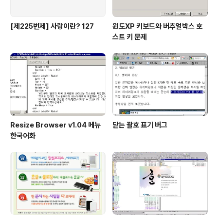
[제225번제] 사랑이란? 127
윈도XP 키보드와 버추얼박스 호
스트 키 문제
Resize Browser v1.04 메뉴
닫는 괄호 표기 버그
한국어화