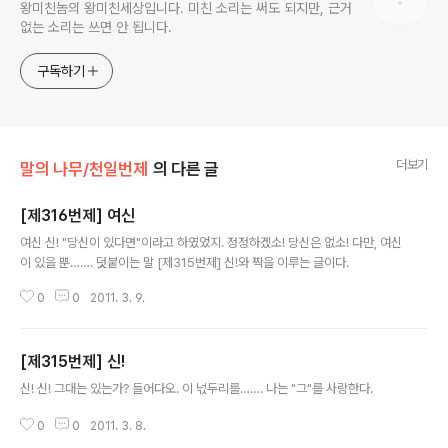
왕미친놈의 왕미친세상입니다. 미친 소리는 써도 되지만, 근거
없는 소리는 쓰면 안 됩니다.
구독하기
더보기
말의 나무/천일번제
의 다른 글
[제316번제] 여신
글 내용
여신 신! "당신이 있다면"이라고 하였었지. 정정하겠소! 당신은 없소! 다만, 여신
이 있을 뿐……. 덧붙이는 말 [제315번제] 신!와 짝을 이루는 글이다.
0
0
2011. 3. 9.
[제315번제] 신!
글 내용
신! 신! 그대는 있는가? 들어다오. 이 넋두리를……. 나는 "그"를 사랑한다.
0
0
2011. 3. 8.