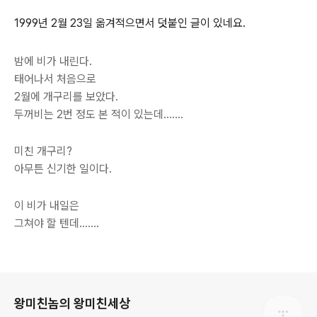
1999년 2월 23일 옮겨적으면서 덧붙인 글이 있네요.
밤에 비가 내린다.
태어나서 처음으로
2월에 개구리를 보았다.
두꺼비는 2번 정도 본 적이 있는데…….
미친 개구리?
아무튼 신기한 일이다.
이 비가 내일은
그쳐야 할 텐데…….
로그 정보
왕미친놈의 왕미친세상