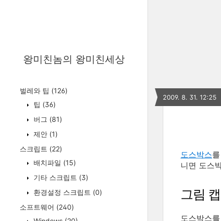
왕미친놈의 왕미친세상
벌레와 팁
(126)
2009. 8. 31. 12:25
팁
(36)
버그
(81)
제안
(1)
스크립트
(22)
도스박스
를
배치파일
(15)
니면 도스박
기타 스크립트
(3)
그림 
환경설정 스크립트
(0)
소프트웨어
(240)
도스박스를 
Windows
(20)