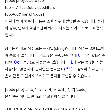
[code php]declare foo;
foo = VirtualDub.video.filters;
foo.Add("bar");[/code]
배열과 멤버 함수의 이름은 또한 변수에 할당될 수 있습니다. 후자
의 경우, 변수가 역참조될 때까지 기다리는 것이 오버로드 해결책
입니다.
상수는 아마도 정수 또는 문자열(string)입니다. 정수는 32비트이
며 부호가 있습니다. 그리고 십진수/8진수(앞에
0
을 붙임)/16진수
(앞에
0x
를 붙임)로 지정할 수 있습니다. -1
L
과 같은 형 접미사는
허용되지 않습니다. 문자열은 큰따옴표(
" "
)로 감싸야 하지만, 다
음과 같은 C 언어 이스케이프 문자를 포함할 수 있습니다.
[code php]\a, \b, \f, \n, \r, \t, \v, \xhh, \\, \"[/code]
문자열은 아마도 널(null)을 포함하지 않습니다.
다음과 같은 C 언어의 연산자를 수식에서 지원합니다.