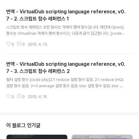
번역 - VirtualDub scripting language reference, v0.
7 - 2. 스크립트 함수 레퍼런스 1
글 내용
스크립트 함수 레퍼런스 모든 함수는 객체의 멤버 함수입니다. 예컨대 Open()
함수는 VirtualDub 객체의 멤버 함수이고, 다음과 같이 접근합니다.: [code p
hp]VirtualDub.Open(...);[/code] 경고 : 대부분 또는 모든 함수는 어떤 매개
0
0
2010. 4. 13.
변수의 유효함을 알아낼 수 없다는 하에서 당신이 올바르지 않은 매개변수를 제
공하면 데이터가 파괴될 수 있습니다. -10x-10 크기 변경 필터(resize filter)
를 적용하는 것과 같은 어리석인 짓은 시도하지 마십시오. 객체 : Sylia [code
번역 - VirtualDub scripting language reference, v0.
php]void dprint(int/string value);[/code] 이름 있는 문자열 또는 변수를
디버그 출력으로 인쇄한다. [code php]void messagebox(stri..
7 - 3. 스크립트 함수 레퍼런스 2
글 내용
필터 설정 함수 [code php]2:1 reduce 설정 함수 없음. 2:1 reduce (HQ)
설정 함수 없음. 3x3 average 설정 함수 없음. blur 설정 함수 없음. blur m
ore 설정 함수 없음.[/code] [code php]box blurvoid Config(int widt
0
0
2010. 4. 19.
h, int power); brightness/contrast void Config(int brightness, int c
ontrast);[/code] [code php]deinterlace void Config(int mode);[/c
ode] 0=섞음(blend), 1=복제1(dup1), 2=복제2(dup2), 3=버림1(discar
d1), 4=버림2(discard2), 5=겹치지 않음(unfold), 6=..
이 블로그 인기글