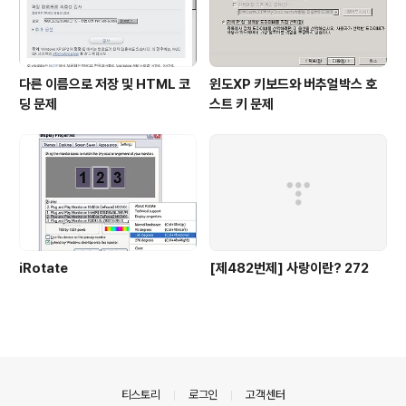
다른 이름으로 저장 및 HTML 코
윈도XP 키보드와 버추얼박스 호
딩 문제
스트 키 문제
iRotate
[제482번제] 사랑이란? 272
의안내
티스토리
로그인
고객센터