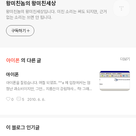
왕미친놈의 왕미친세상
왕미친놈의 왕미친세상입니다. 미친 소리는 써도 되지만, 근거
없는 소리는 쓰면 안 됩니다.
구독하기
더보기
아이폰
의 다른 글
아이폰
글 내용
아이폰을 질렀습니다. 며칠 되었죠. ^^a 제 입장에서는 엄
청난 과소비이지만, 그만... 지름신이 강림하사... 컥! 그래서
블로그에도 아이폰 분류를 추가했습니다. 헤헤 ^______^
0
5
2010. 6. 6.
거기에 올리는 글은 아이폰에 대한 글인데, 제가 보려고 올
리는 글이므로 남들도 다 아는 내용이 많습니다. 그래도 올
려 둬야 안 잊어먹습니다. 나중에 찾기도 쉽고요. 아, 그리
고 이매진에서 스캔 하기 설명하면서, 그 내용이 디지털 카
메라에도 적용된다고 했는데... 장치를 보겠습니다. 스캐닝
이 블로그 인기글
할 때와는 조금 다릅니다만, 아무튼 상당히 유용합니다. 참