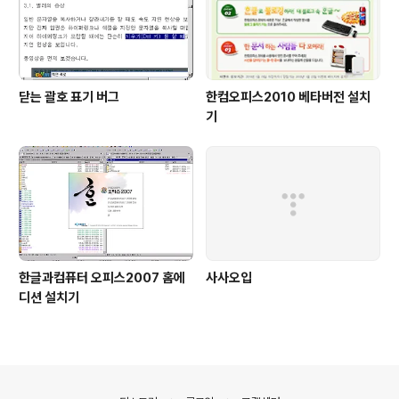
닫는 괄호 표기 버그
한컴오피스2010 베타버전 설치
기
한글과컴퓨터 오피스2007 홈에
사사오입
디션 설치기
의안내