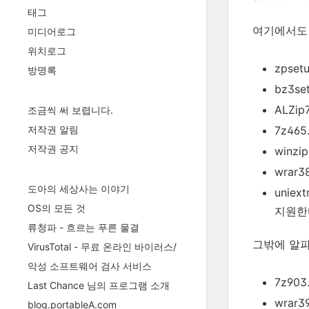
태그
여기에서도 
미디어로그
위치로그
zpset
방명록
bz3se
ALZip
조금씩 써 보렵니다.
7z465
저작권 알림
저작권 공지
winzi
wrar
도아의 세상사는 이야기
uniex
OS의 모든 것
지원한
류청파 - 흐르는 푸른 물결
그밖에 알파
VirusTotal - 무료 온라인 바이러스/
악성 소프트웨어 검사 서비스
7z903.
Last Chance 님의 프로그램 소개
wrar39
blog.portableA.com