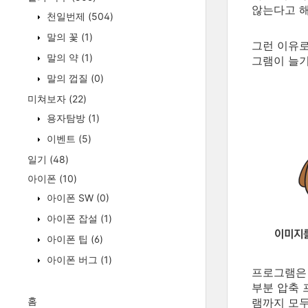
않는다고 해
천일번제
(504)
말의 꽃
(1)
그런 이유로
말의 약
(1)
그램이 늘기
말의 껍질
(0)
미쳐보자
(22)
용자탐방
(1)
이벤트
(5)
일기
(48)
아이폰
(10)
아이폰 SW
(0)
아이폰 잡설
(1)
아이폰 팁
(6)
아이폰 버그
(1)
프로그램은 
부분 압축 
홈
램까지 모두