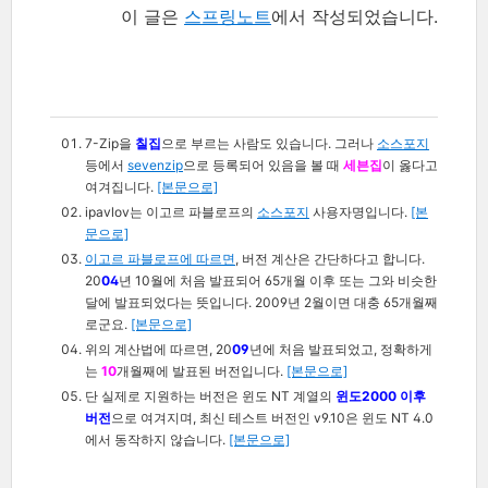
이 글은
스프링노트
에서 작성되었습니다.
7-Zip을
칠집
으로 부르는 사람도 있습니다. 그러나
소스포지
등에서
sevenzip
으로 등록되어 있음을 볼 때
세븐집
이 옳다고
여겨집니다.
[본문으로]
ipavlov는 이고르 파블로프의
소스포지
사용자명입니다.
[본
문으로]
이고르 파블로프에 따르면
, 버전 계산은 간단하다고 합니다.
20
04
년 10월에 처음 발표되어 65개월 이후 또는 그와 비슷한
달에 발표되었다는 뜻입니다. 2009년 2월이면 대충 65개월째
로군요.
[본문으로]
위의 계산법에 따르면, 20
09
년에 처음 발표되었고, 정확하게
는
10
개월째에 발표된 버전입니다.
[본문으로]
단 실제로 지원하는 버전은 윈도 NT 계열의
윈도2000 이후
버전
으로 여겨지며, 최신 테스트 버전인 v9.10은 윈도 NT 4.0
에서 동작하지 않습니다.
[본문으로]