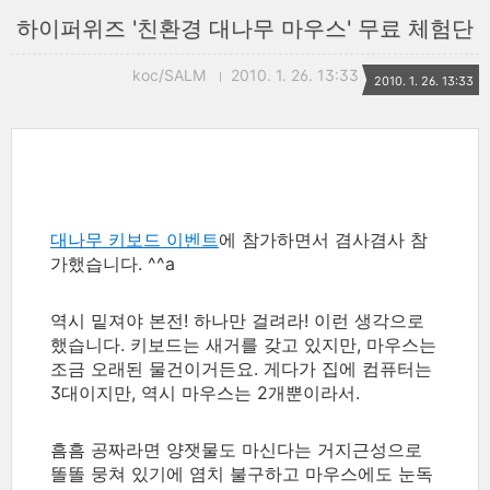
하이퍼위즈 '친환경 대나무 마우스' 무료 체험단
koc/SALM
2010. 1. 26. 13:33
2010. 1. 26. 13:33
대나무 키보드 이벤트
에 참가하면서 겸사겸사 참
가했습니다. ^^a
역시 밑져야 본전! 하나만 걸려라! 이런 생각으로
했습니다. 키보드는 새거를 갖고 있지만, 마우스는
조금 오래된 물건이거든요. 게다가 집에 컴퓨터는
3대이지만, 역시 마우스는 2개뿐이라서.
흠흠 공짜라면 양잿물도 마신다는 거지근성으로
똘똘 뭉쳐 있기에 염치 불구하고 마우스에도 눈독