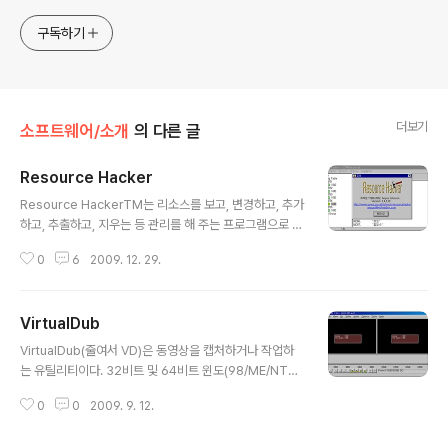
구독하기
더보기
소프트웨어/소개
의 다른 글
Resource Hacker
글 내용
Resource HackerTM는 리소스를 보고, 변경하고, 추가
하고, 추출하고, 지우는 등 관리를 해 주는 프로그램으로 프
리웨어입니다. 유능한 리소스 컴파일러이기도 합니다. 프
0
6
2009. 12. 29.
로그램 정보 프로그램 이름 : Resource HackerTM (리
소스 해커) 버전 : v3.4.0 (2002년 3월 24일) / v3.5.2
beta (2009년 12월 19일) 저작권자/제작자 : 앵거스 존
VirtualDub
슨(Angus Johnson) 분류 : 리소스 편집기 지원 운영체
글 내용
제 : Win95, Win98, WinME, WinNT, Win2000 and
VirtualDub(줄여서 VD)은 동영상을 캡처하거나 작업하
WinXP operating systems. 홈페이지 : http://angus
는 유틸리티이다. 32비트 및 64비트 윈도(98/ME/NT4/
j.com/resourcehacker/ 저작권 : 프리웨어 평가 : @@
2000/XP/Vista/7)를 모두 지원하며, GNU General P
@@@@@@@@ ( 8 / 10 ..
0
0
2009. 9. 12.
ublic License (GPL)로 배포된다. 이 프로그램은 어도비
프리미어에 견줄 수 있는 강력한 동영상 편집 프로그램이