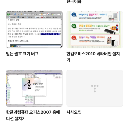
한국어화
닫는 괄호 표기 버그
한컴오피스2010 베타버전 설치
기
한글과컴퓨터 오피스2007 홈에
사사오입
디션 설치기