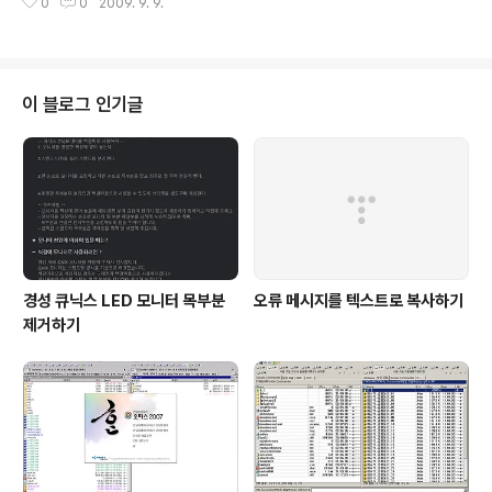
전 : v1.9.5 (2009년 8월 23일자) 저작권자/제작자 : 애버
0
0
2009. 9. 9.
1월 9일자) 저작권자/제작자 : 알렉산더 노에(Alexander
리 리(Aver..
Noe') 분류 : 동영상 편집 지원 운영체제 : Windows 20
00/XP 홈페이지 : http://www.alexander-noe.com/
video/amg/ 저작권 : GPL 평가 : @@@@@@@@@
@ ( 9 / 10 ) 스크린 샷 : 설명 : 동영상 파일을 감상하다 보
이 블로그 인기글
면 영상과 음향이 서로 일치하지 않고 어색한 경우가 있다.
이럴 때는 영상과 음향이 서로 일치하도록 다시 인코딩해
야 하는데, 이 경우 시간이 상당히 소모되는 편이다. 게다..
경성 큐닉스 LED 모니터 목부분
오류 메시지를 텍스트로 복사하기
제거하기