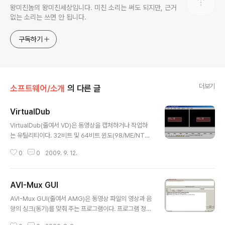
왕미친놈의 왕미친세상입니다. 미친 소리는 써도 되지만, 근거
없는 소리는 쓰면 안 됩니다.
구독하기
더보기
소프트웨어/소개
의 다른 글
VirtualDub
글 내용
VirtualDub(줄여서 VD)은 동영상을 캡처하거나 작업하
는 유틸리티이다. 32비트 및 64비트 윈도(98/ME/NT4/
2000/XP/Vista/7)를 모두 지원하며, GNU General P
0
0
2009. 9. 12.
ublic License (GPL)로 배포된다. 이 프로그램은 어도비
프리미어에 견줄 수 있는 강력한 동영상 편집 프로그램이
다. 일괄처리 기능은 파일이 많을 때 매우 유용하며, 또한
AVI-Mux GUI
제3사의 비디오 필터를 일괄처리에서 이용할 수 있다. Virt
글 내용
ualDub은 AVI 파일을 처리하는 많은 기능을 갖추고 있으
AVI-Mux GUI(줄여서 AMG)은 동영상 파일의 영상과 음
며, 또한 MPEG-1 동영상을 읽을 수 있다(쓰기는 지원하
향의 싱크(동기)를 맞춰 주는 프로그램이다. 프로그램 정보
지 않는다). 프로그램 정보 프로그램 이름 : VirtualDub 버
프로그램 이름 : AVI-Mux GUI 버전 : v1.17.8 (2008년 1