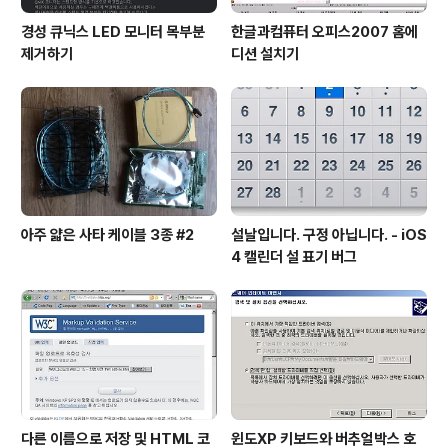
경성 큐닉스 LED 모니터 목부분
한글과컴퓨터 오피스2007 홈에
제거하기
디션 설치기
아주 얇은 사타 케이블 3종 #2
설날입니다. 구정 아닙니다. - iOS
4 캘린더 설 표기 버그
다른 이름으로 저장 및 HTML 코
윈도XP 키보드와 버추얼박스 호