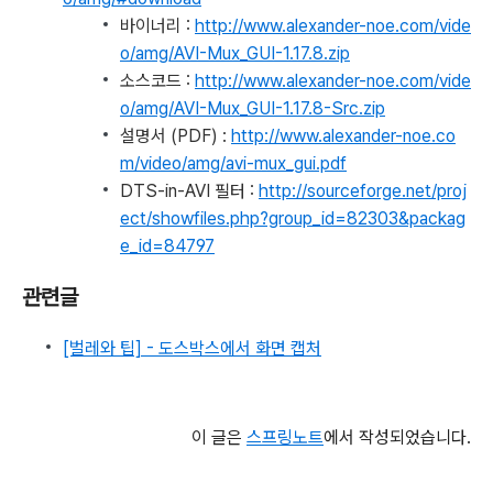
바이너리 :
http://www.alexander-noe.com/vide
o/amg/AVI-Mux_GUI-1.17.8.zip
소스코드 :
http://www.alexander-noe.com/vide
o/amg/AVI-Mux_GUI-1.17.8-Src.zip
설명서 (PDF) :
http://www.alexander-noe.co
m/video/amg/avi-mux_gui.pdf
DTS-in-AVI 필터 :
http://sourceforge.net/proj
ect/showfiles.php?group_id=82303&packag
e_id=84797
관련글
[벌레와 팁] - 도스박스에서 화면 캡처
이 글은
스프링노트
에서 작성되었습니다.