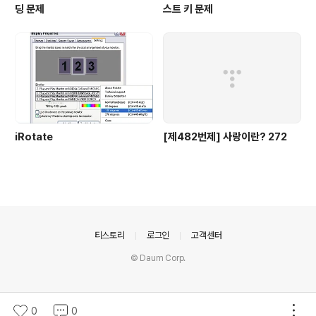
딩 문제
스트 키 문제
iRotate
[제482번제] 사랑이란? 272
의안내
티스토리
로그인
고객센터
© Daum Corp.
0
0