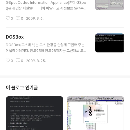
GSpot Codec Information Appliance(흔히 GSpo
t)은 동영상 파일멀티미디어 파일의 코덱 정보를 알려주는
프로그램입니다. 프로그램 정보 프로그램 이름 : GSpot C
0
0
2009. 9. 6.
odec Information Appliance 버전 : v2.70a (2007
년 2월 22일자) 저작권자/제작자 : 스티븐 그린버그(Stev
en Greenberg) 분류 : 파일 정보 지원 운영체제 : Win9
DOSBox
5/98/ME/NT/2K/XP/Vista 홈페이지 : http://gspot.h
글 내용
eadbands.com/ 저작권 : 프리웨어 평가 : @@@@@
DOSBox(도스박스)는 도스 환경을 손쉽게 구현해 주는
@@@@@ ( 9 / 10 ) 스크린 샷 : 설명 : 동영상 파일을 구
에뮬레이터이다. 윈도95와 윈도98까지는 그런대로 도스
성하는 영상과 음향을 압축하는 데 쓰인 코덱 정보를 알려
환경을 지원해 주었으나 윈도Me부터는 극악한 지원만을
준다. 위의 두 번째 그림은 7급 공무원이라..
0
0
2009. 8. 25.
하고 있기 때문에 옛 프로그램을 실행하기 위해서는 나름
대로 준비해야 한다. 게다가 도스를 다룰 줄 아는 사람이라
도 메모리 관리 등은 매우 귀찮은 작업이다. 이런저런 이유
로 도스 환경만을 구현해 줄 수 있는 프로그램을 바라는 사
람이 있었으나 마땅한 해결책이 없었다. 과거 버추얼PC가
이 블로그 인기글
꽤 잘 지원하였으나 MS로 개발사가 바뀌면서 영 아니게
되었다. 이런 사람들을 위해서 등장했다고 여겨지는 프로
그램 바로 도스박스(DOSBox)이다. 프로그램 정보 저작
권자/제작자 : 도스박스 팀 운영체제 : 리눅스, FreeBSD,
윈도 9x, 윈도 NT 4.0,..