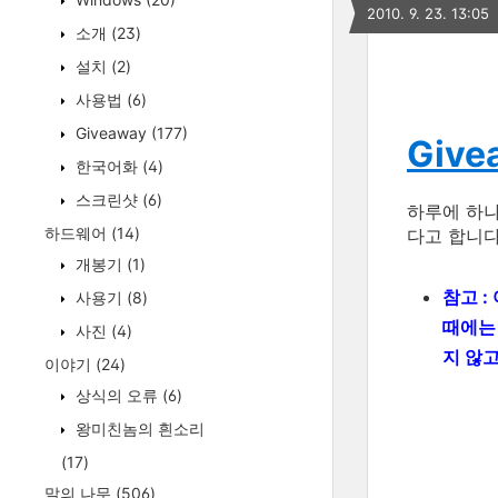
2010. 9. 23. 13:05
소개
(23)
설치
(2)
사용법
(6)
Giveaway
(177)
Give
한국어화
(4)
스크린샷
(6)
하루에 하
하드웨어
(14)
다고 합니다
개봉기
(1)
참고 :
사용기
(8)
때에
사진
(4)
지 않
이야기
(24)
상식의 오류
(6)
왕미친놈의 흰소리
(17)
말의 나무
(506)