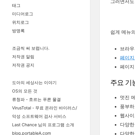
그러면서도 
태그
미디어로그
위치로그
방명록
쉽게 메뉴의
브라우
조금씩 써 보렵니다.
저작권 알림
페이지
저작권 공지
페이지 
주요 기
도아의 세상사는 이야기
OS의 모든 것
멋진 
류청파 - 흐르는 푸른 물결
풍부하
VirusTotal - 무료 온라인 바이러스/
웹사이
악성 소프트웨어 검사 서비스
다양한 
Last Chance 님의 프로그램 소개
다양한
blog.portableA.com