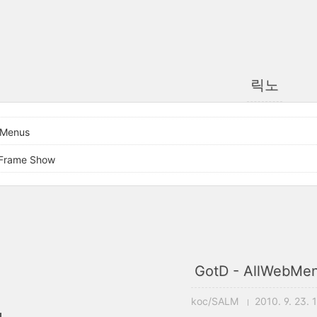
릭노
bMenus
 Frame Show
GotD - AllWebMe
koc/SALM
2010. 9. 23. 