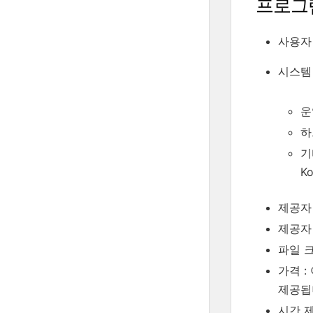
프로그
사용자 평
시스템
운
하
기타
K
제공자 
제공자
파일 크기
가격 :
제공됩
시간 제