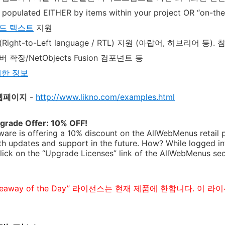
populated EITHER by items within your project OR “on-the-
드 텍스트
지원
(Right-to-Left language / RTL) 지원 (아랍어, 히브리
 확장/NetObjects Fusion 컴포넌트 등
세한 정보
웹페이지
-
http://www.likno.com/examples.html
pgrade Offer: 10% OFF!
ware is offering a 10% discount on the AllWebMenus retail 
th updates and support in the future. How? While logged in
lick on the “Upgrade Licenses” link of the AllWebMenus se
veaway of the Day” 라이선스는 현재 제품에 한합니다. 