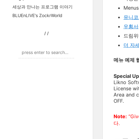
세상과 만나는 프로그램 이야기
Menus 
BLUEnLIVE's ZockrWorld
유니코
우횡서
/
/
드림위버
더 자
메뉴 예제 
Special U
Likno Soft
License wi
Area and c
OFF.
Note:
“Gi
다.