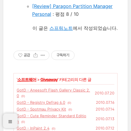
[Review] Paragon Partition Manager
Personal
: 평점 8 / 10
이 글은
스프링노트
에서 작성되었습니다.
공감
구독하기
'
소프트웨어
>
Giveaway
' 카테고리의 다른 글
GotD - Aneesoft Flash Gallery Classic 2.
2010.07.20
0
(0)
GotD - Registry Defrag 6.0
2010.07.16
(0)
GotD - Spotmau Privacy Kit
2010.07.14
(0)
GotD - Cute Reminder Standard Editio
2010.07.13
n
(0)
GotD - InPaint 2.4
2010.07.12
(0)